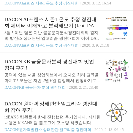
aggle에서 진행하는 NLP관련 대회인 Real or Not? NL
DACON/AI프렌즈 시즌1 온도 추정 경진대회
2020. 3. 12. 16:54
다는 것을 알게되었고 Y18센서의 데이터가 있는 3일
P with Disaster Tweets 대회와 데이콘에서 진행하는 A
치의 기온데이터와 센서 데이터를 가지고 첫날 결과
I 프렌즈 시즌 1 온도 추정 경진대회 [공공] AI프렌즈
를 내고 제출을 해보았습니다. 먼저 상관 관계가 낮
시즌1 온도 추정 경진대회 출처 : DACON - Data Scie
DACON AI프렌즈 시즌1 온도 추정 경진대
은 데이터도 예측에 많이 ..
nce Competition dacon.io 그리고 스타크래프트 게임
회 데이터 이해하고 분석해보기 (feat. DAC
플레이 데이터를 바탕으로 진행되는 데이콘 월간 데
ON YOUTUBE)
3월 ! 이번 달은 지난 금융문자분석경진대회와 원자
이콘 3 행동 데이터 분석 대회를 진행해보려고 합니
력 발전소 상태판단 알고리즘 경진대회에 이어 DAC
다. [게임] 월간 데이콘 3 행동 데이터 분석 대회 출처
ON과 AI프렌즈가 함께 개최한 AI프렌즈 시즌 1 온도
DACON/AI프렌즈 시즌1 온도 추정 경진대회
2020. 3. 9. 21:18
: DACON - Data Science Competition dacon.io 총 상금
추정 경진대회에 참가해보려합니다. 이 대회는 시즌
은 250만원! 하루에 최대 3번..
3까지 나올 예정이라고 하여 앞으로 어떤 대회가 계
속 개최될지 궁금해 더 기대가 되는 대회입니다. [공
DACON KB 금융문자분석 경진대회 밋업!
공] AI프렌즈 시즌1 온도 추정 경진대회 출처 : DAC
참여 후기!
ON - Data Science Competition dacon.io 오늘은 첫날로
공덕에 있는 서울 창업허브에서 오디오 처리 교육을
데이터에 대해서 이해하고 분석해보고자 합니다. 위
마치고! 오늘은 저번 2월 6일 합정에서 진행하기로
의 유튜브 내용을 보면서 이해한 내용과 그 후 분석
했었다가 취소가 되어 너무너무너무너무너무나도 아
DACON/KB 금융문자 분석 경진대회
2020. 2. 21. 23:49
해본 내용에 대해서 적어보았습니다. 대회 목적 기상
쉬웠던! KB 금융문자분석경진대회 밋업을 다녀왔습
청 데이터로 특정 지역 또는 지형지물의 온도를 추정
니다. 취소가 되고 수상하신 팀이나 저보다 더 좋은
하는 모델 생성 모델 생성을 위해 기상청에서 관측한
결과가 나왔던 분들은 도대체 어떤 모델을 사용했길
DACON 원자력 상태판단 알고리즘 경진대
기상 데이터..
래! 어떤 방법으로 전처리를 했길래! 100퍼센트에 가
회 참여 후기!
까운 모델을 만들었는지 너무나도 궁금했습니다. 자
idEANS 팀원들과 함께 진행했던 후기입니다. 자세한
연어처리 관련 오픈채팅방, 페이스북, 7위로 대회를
내용은 idEANS 팀 블로그에 포스팅 하였습니다. 아
마치신 김웅곤님이 하시는 BERT강의까지 정말 여기
래의 링크를 참고해 주시기 바랍니다. 대회 링크 [산
DACON/원자력발전소 상태판단 알고리즘 경진대회
2020. 2. 13. 06:45
저기! 그 비결을 수소문하러 다녔었습니다. 그 결과