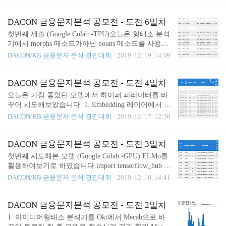
업] 원자력발전소 상태 판단 대회 출처 : DACON - D
임베딩까지의 과정에서 n-gram 방법을 많이 사용하
ata Science Competition dacon.io 데이터 불러오기 / 이
고 모델링에서는 주로 LSTM같은 딥러닝 모델 보다
해하기 제공 데이터 이해하고 학습데이터/테스트 데
DACON 금융문자분석 공모전 - 도전 6일차
는 머신러닝 모델 중 앙상블 모델인 lightGBM 모델
이터 load 해보기! 라벨링은 어떻게 해야할까? train.zi
첫번째 제출 (Google Colab -TPU)오늘은 형태소 분석
이..
p : 각각의 csv파일은 feature에 대한 내용만 저장되어
기에서 morphs 메소드가아닌 nouns 메소드를 사용해
있음. train_label.csv : 각각의 csv파일에 대한 label 값
보기로 했습니다.형태소 분석기는 Mecab 메소드는 n
DACON/KB 금융문자 분석 경진대회
2019. 12. 19. 14:09
은 train_label.csv에 저장되어있음. 참가자가 직접 라
ouns를 사용하여 전처리한 데이터를 학습시켜 보았
벨링을.. ideans.tistory.com 도전 1, 2일차 원자력 발전
습니다.model3 = Sequential() model3.add(Embedding
소 상태 판단 알고리즘..
(max_words, 100)) model3.add(LSTM(128)) model3.ad
DACON 금융문자분석 공모전 - 도전 4일차
d(Dense(2, activation='sigmoid')) model3.compile(optim
오늘은 가장 좋았던 모델에서 하이퍼 파라미터를 바
izer='adam', loss='binary_crossentropy', metrics=['accura
꾸어 시도해보았습니다. 1. Embedding 레이어에서 ou
cy']) history3 = model3.fit(X_train, y_train, epochs=2, b
tput_dim 만 100 -> 128로 변경 (Google Colab -TPU)m
DACON/KB 금융문자 분석 경진대회
2019. 12. 17. 12:50
atch_size..
odel3 = Sequential() model3.add(Embedding(max_word
s, 128)) model3.add(LSTM(128)) model3.add(Dense(2,
activation='sigmoid')) model3.compile(optimizer='ada
DACON 금융문자분석 공모전 - 도전 3일차
m', loss='binary_crossentropy', metrics=['accuracy']) hist
첫번째 시도해본 모델 (Google Colab -GPU) ELMo를
ory3 = model3.fit(X_train, y_train, epochs=2, batch_size
활용하여보기로 하였습니다.import tensorflow_hub as
=32, validation_split=0...
hub import tensorflow as tf from keras import backend a
DACON/KB 금융문자 분석 경진대회
2019. 12. 16. 14:41
s K sess = tf.Session() K.set_session(sess) elmo = hub.M
odule("https://tfhub.dev/google/elmo/1", trainable=True)
sess.run(tf.global_variables_initializer()) sess.run(tf.table
DACON 금융문자분석 공모전 - 도전 2일차
s_initializer()) def ELMoEmbedding(x): return elmo(tf.s
1. 아이디어형태소 분석기를 Okt에서 Mecab으로 바
queeze(tf.cast(x, tf.string)), as_dic..