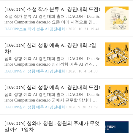
외되도록 \' 를 추가했습니다. def alpha_num(text): ret
용을 적어보려합니다. 이 3일간에는 별다른 EDA 없
ur..
이 그저 기존에 해보던 방법과 베이스라인을 참고하
[DACON] 소설 작가 분류 AI 경진대회 도전!
고 간단한 전처리만 활용하여 시도해보았습니다. 개
소설 작가 분류 AI 경진대회 출처 : DACON - Data Sc
발환경은 NIPA에서 지원받은 GPU서버를 활용하여
ience Competition dacon.io 요즘 여러 사정으로 인하
진행하였습니다. 먼저 첫 날! import pandas as pd train
여 다른 공모전 참가도 제대로 못하고 결과물 제출도
DACON/소설 작가 분류 AI 경진대회
2020. 10. 31. 19:41
_dataset = pd.read_csv("./train.csv") test_dataset = pd.re
하지 못하였습니다. 어느 정도 정리를 하고 둘러보던
ad_csv("./test_x.csv") 먼저 제공받은 학습데이터를 pa
중 DACON에서 드디어 NLP대회가 오픈하여 이번엔
ndas를 활용하여 ..
그동안 여러 공모전을 도전하며 듣고 보고 해보았던
[DACON] 심리 성향 예측 AI 경진대회 2일
노하우를 녹여보고자 합니다. 데이터는 영어 데이터
차!
로 구성되어있습니다. 자연어처리에 관심 있는 분들
심리 성향 예측 AI 경진대회 출처 : DACON - Data Sc
은 도전해보셔도 좋을 것 같습니다. 상금으로는 100
ience Competition dacon.io 심리성향 예측 AI 경진대
만원에 애플워치가 제공된다고 합니다. 공모전 진행
회 2일차! 오늘은 먼저 지난번에 GridSearchCV를 통
DACON/심리 성향 예측 AI 경진대회
2020. 10. 4. 14:30
은 NIPA에서 지원해주는 GPU를 지원받아 Ubuntu +
해 얻은 최적의 파라미터 값을 바탕으로 결과를 내보
V100 + TF2 환경에서 진행하였습니다. 비싼 GPU! 지
기로 했습니다. 너무 욕심을 많이 부려서 너무 많은
원 받아 무료로 사용해보자! Ai Hub GPU ..
파라미터를 넣은 탓인지 최적의 파라미터를 도출하
[DACON] 심리 성향 예측 AI 경진대회 도전!
는데까지 약 23시간의 시간이 소요되었습니다. GridS
심리 성향 예측 AI 경진대회 출처 : DACON - Data Sc
earchCV에 관한 코드는 지난 1일차 게시물에 포함되
ience Competition dacon.io 군에서 근무할 당시에 이
어있습니다. 23시간이 소요된 끝에 얻은 파라미터
런 심리 성향을 예측하는 것에 관심이 있었는데 최근
DACON/심리 성향 예측 AI 경진대회
2020. 9. 30. 21:59
는...! Fitting 5 folds for each of 5460 candidates, totallin
DACON( 데이콘 ) 에서 관련한 예측 경진대회가 열
g 27300 fits [Parallel(n_jobs=1)]: Using backend Seque
렸다고 하여 한 번 도전해보려고 합니다. 이상한 이
n..
유지만 무엇보다도 배경색이 제가 좋아하는 노란색
[DACON] 청와대 청원 : 청원의 주제가 무엇
이어서 그것이 마음에 들어 더더욱 도전해봐야겠다
일까? - 1일차