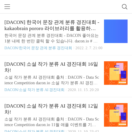
[DACON] 한국어 문장 관계 분류 경진대회 -
kakaobrain pororo 라이브러리를 활용하여 5
데이콘 (24)
분만에 결과 만들고 제출해보기!
한국어 문장 관계 분류 경진대회 - DACON 좋아요는
1분 내에 한 번만 클릭 할 수 있습니다. dacon.io # 데
이콘 ( DACON ) # 한국어 문장 관계 분류 경진대회 #
DACON/한국어 문장 관계 분류 경진대회
2022. 2. 7. 21:00
pororo # 자연어처리 경진대회 아직 한창 진행중인
한국어 문장 관계 분류 경진대회를 예전 부터 관심을
가지고 있던 kakaobrain의 pororo 라이브러리를 활용
[DACON] 소설 작가 분류 AI 경진대회 16일
하여 결과를 만들고 제출해본 내용을 공유해보고자
차!
합니다. 기존에 대회에 참가한다고 하면 데이터를 구
소설 작가 분류 AI 경진대회 출처 : DACON - Data Sc
축하고 -> 모델을 만들고 -> 학습시키고 -> 결과를 도
ience Competition dacon.io 소설 작가 분류 AI 경진대
출하고 -> 이걸 제출 형식으로 만들어 제출 이렇게
회 16일차! 오늘은 DACON 코드공유 페이지에서 LA
DACON/소설 작가 분류 AI 경진대회
2020. 11. 15. 20:20
진행하였다면 이 pororo 라이브러리를 활용하는 방식
오빠님께서 공유해주신 코드에서 StarifiedKFold 를
은 pororo 라이브러리를 설치하고 -> 결과를 도출하
참고하여 시도해보았습니다. 소설 작가 분류 AI 경진
고 -> 제출 하는 방식으로 정말 간단하게 ..
대회 출처 : DACON - Data Science Competition dacon.
[DACON] 소설 작가 분류 AI 경진대회 12일
io 그리고 전처리 과정에서 아직 남아있던 프랑스어
차!
를 조금 더 찾아서 영어로 번역하여 전처리를 진행하
소설 작가 분류 AI 경진대회 출처 : DACON - Data Sc
였습니다. sorted_keys = sorted(keys_with_length, key=l
ience Competition dacon.io 11월 애플 이벤트를 기다
ambda x : -x[1]) sorted_keys = [ key[0] for key in sorted
리면서 진행한 12일차! 이번엔 베이스라인 코드에서
DACON/소설 작가 분류 AI 경진대회
2020. 11. 10. 23:42