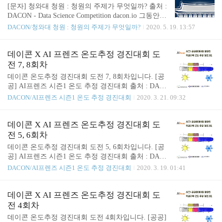
라는 생각이 들었습니다. 사실 처음엔 자연어처리 대
[문자] 청와대 청원 : 청원의 주제가 무엇일까? 출처 :
회인 것 같아 관심이 갔던 부분이 더 컸기에 조금 아
DACON - Data Science Competition dacon.io 그동안 El
쉬운 부분이 있지만 그동안 나태해진 것 같았던 저를
asticsearch를 활용하여 검색 시스템을 개발하면서 자
DACON/청와대 청원 : 청원의 주제가 무엇일까?
2020. 5. 19. 13:57
돌아보며 열심히 해보려고 합니다. 심리 성향 예측에
연어처리에 대해서 공부를 좀 소홀히 한 느낌이있어
관심이 있었거나 이런 대회를 해보고 싶었던 분이 있
다시 기존에 공부했던 내용을 리마인드 시킬 겸! 데
었다면 한 번 도전해보셔도 좋을 것 같습니다~ 그럼
이콘에서 교육용으로 열려있는 청와대 청원 분류 문
데이콘 X AI 프렌즈 온도추정 경진대회 도
앞으로 시간 날때마..
제를 풀어보기로 했습니다. 이 문제는 청와대 청원이
전 7, 8회차
0 : 인권 / 성평등 | 1 : 문화 / 예술 / 체육 / 언론 | 2 : 육
데이콘 온도추정 경진대회 도전 7, 8회차입니다. [공
아 / 교육 이 세가지 중 어떤 카테고리에 속하는지 분
공] AI프렌즈 시즌1 온도 추정 경진대회 출처 : DAC
류를 하면되는 문제입니다. 모든 과정은 Google Cola
ON - Data Science Competition dacon.io 첫번째 시도
DACON/AI프렌즈 시즌1 온도 추정 경진대회
2020. 3. 21. 09:32
b의 GPU 환경에서 진행하였습니다. 먼저 pandas의 re
오늘은 LightGBM모델의 하이퍼 파라미터를 늘려서
ad_csv로 데이터를 불러와 각 카테고리마다 데이터가
시도해보았습니다. Y18 데이터는 비어있는 구간은 Y
..
06, Y09, Y12, Y16, Y17을 평균 낸 값을 넣어주어 비
데이콘 X AI 프렌즈 온도추정 경진대회 도
어있지않은 구간의 데이터와 함께 사용했습니다. dat
전 5, 6회차
a_for_graph = train.loc[:, ['Y06', 'Y09', 'Y12', 'Y16', 'Y
데이콘 온도추정 경진대회 도전 5, 6회차입니다. [공
17']].dropna() plt.figure(figsize=(20, 10)) plt.plot(data_f
공] AI프렌즈 시즌1 온도 추정 경진대회 출처 : DAC
or_graph) import numpy as np new_Y_18 = [] for ..
ON - Data Science Competition dacon.io 첫번째 시도 Y
DACON/AI프렌즈 시즌1 온도 추정 경진대회
2020. 3. 19. 01:41
18의 앞쪽 30분간의 없는 데이터를 Y06, Y09, Y12, Y
16, Y17 의 평균으로 채워넣고 기상청 데이터는 X00,
X07, X28, X31, X32 기온데이터, X11, X34 일일 누적
데이콘 X AI 프렌즈 온도추정 경진대회 도
일사량 데이터를 사용하였습니다. data_for_graph = tr
전 4회차
ain.loc[:, ['Y06', 'Y09', 'Y12', 'Y16', 'Y17']].dropna() pl
데이콘 온도추정 경진대회 도전 4회차입니다. [공공]