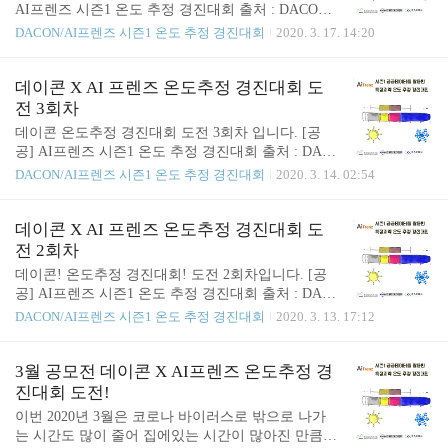
t.figure(figsize=(20, 10)) plt.plot(data_for_graph) impor
AI프렌즈 시즌1 온도 추정 경진대회 출처 : DACON -
t numpy as np new_Y_18 =..
Data Science Competition dacon.io 오늘은 그동안 계속
DACON/AI프렌즈 시즌1 온도 추정 경진대회
2020. 3. 17. 14:20
해보고 싶었던 방법을 도전해보았습니다. 30일 동안
의 Y00 ~ Y17까지의 센서 데이터를 가지고 Y18 센서
의 데이터만 존재하는 3일동안의 Y00 ~ Y17 센서 데
데이콘 X AI 프렌즈 온도추정 경진대회 도
이터를 예측한 후 가장 비슷한 센서데이터를 선택하
전 3회차
여 그 데이터를 바탕으로 앞쪽에 30일 가량 비어있는
데이콘 온도추정 경진대회 도전 3회차 입니다. [공
Y18데이터를 채워넣어 학습하고 결과를 도출해보았
공] AI프렌즈 시즌1 온도 추정 경진대회 출처 : DAC
습니다. 먼저 ligthGBM의 LGBMRegressor를 활용하
ON - Data Science Competition dacon.io 오늘은 lightG
DACON/AI프렌즈 시즌1 온도 추정 경진대회
2020. 3. 14. 02:54
여 3일간의 Y00 ~ Y17센서 데이터를 예측해보았습
BM 모델을 사용하여 제출해 보았습니다. [Ensemble]
니다. 최적의 파라미터를 구하는데에는 GridSearchC
Colab에서 LightGBM 사용하기! 원자력 발전소 상태
V를 활용하였습니다. lg..
판단 알고리즘을 도전해보면서 머신러닝을 공부하며
데이콘 X AI 프렌즈 온도추정 경진대회 도
Gradient Boosing알고리즘 중의 하나인 LightGBM 알
전 2회차
고리즘을 알게되었고 DACON KB 금융문자분석경진
데이콘! 온도추정 경진대회! 도전 2회차입니다. [공
대회에서도 수상자들이 사용했다는 것을.. somjang.ti
공] AI프렌즈 시즌1 온도 추정 경진대회 출처 : DAC
story.com 먼저 Colab에 LightGBM을 설치해주었습니
ON - Data Science Competition dacon.io 오늘은 사용하
DACON/AI프렌즈 시즌1 온도 추정 경진대회
2020. 3. 13. 17:12
다. 데이터는 2회차와 동일하게 3일치의 기상청 측정
는 데이터를 늘려보고 다중 선형회귀 분석 방법도 활
데이터, Y18 센서 데이터를 사용하였습니다. 기상청
용해보았습니다. 먼저 어떤 데이터를 추가할까 고민
..
해보면서 대회 설명으로가서 대회의 배경을 다시 읽
3월 공모전 데이콘 X AI프렌즈 온도추정 경
어보았습니다. 저가의 센서로 온도를 측정하였고 우
진대회 도전!
리는 그 저가의 센서들 중 하나의 결과를 예측해야합
이번 2020년 3월은 코로나 바이러스로 밖으로 나가
니다. 주어진 데이터는 다음과 같습니다. 대회 도전
는 시간도 많이 줄어 집에있는 시간이 많아진 만큼 K
전에 히트맵을 통해서 센서와 기온의 상관관계가 높