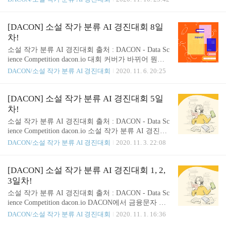
_keys] sorted_k..
벗어나서! 새로운 전처리방식과 모델을 활용해보기
로 했습니다. 그 과정에서 아래의 링크를 참고하였습
니다. 위키독스 온라인 책을 제작 공유하는 플랫폼
[DACON] 소설 작가 분류 AI 경진대회 8일
서비스 wikidocs.net 이번 시도도 NIPA에서 지원해준
차!
수시사용자 지원 V100 GPU 환경에서 실시하였습니
소설 작가 분류 AI 경진대회 출처 : DACON - Data Sc
다. 올 초 금융문자분석경진대회에서는 Colab을 활용
ience Competition dacon.io 대회 커버가 바뀌어 뭔가
하였어서 런타임에 엄청 고통 받았었는데 덕분에 정
새로운 대회를 참가하는 것 같은 느낌의 도전 8일차
DACON/소설 작가 분류 AI 경진대회
2020. 11. 6. 20:25
말 편하게 대회를 진행하는 것 같습니다. 지원해주셔
입니다. 먼저 fasttext로 결과를 도출해보고자 열심히
서 정말 감사드립니다. import pandas as pd import nu
시도해보았으나 제 시간 내에 validation_loss 값을 0.7
mpy as np import ..
8 아래로 떨어지는 것을 확인하지 못하여 이번에도
[DACON] 소설 작가 분류 AI 경진대회 5일
아쉽지만 7일차에서 조금씩만 변형하여 도전해보았
차!
습니다. PorterStemmer로 어간추출 후 WordNetLemm
소설 작가 분류 AI 경진대회 출처 : DACON - Data Sc
atizer로 표제어 추출을 하여 나온 데이터를 바탕으로
ience Competition dacon.io 소설 작가 분류 AI 경진대
시도해보았습니다. train_dataset = pd.read_csv("./train.
회 5일차! 요즘 오랜만에 NLP 대회가 열려 퇴근 후가
DACON/소설 작가 분류 AI 경진대회
2020. 11. 3. 22:08
csv") test_dataset = pd.read_csv("./test_x.csv") ..
즐거운 나날입니다. 오늘은 전처리 방법을 바꾸고 베
이스라인 코드에있는 모델을 활용하여 결과를 도출
해보았습니다. 모든 과정은 aihub에서 지원받은 GPU
[DACON] 소설 작가 분류 AI 경진대회 1, 2,
환경에서 진행하였습니다. 먼저 첫 번째로 전처리 방
3일차!
식에서 아주 작은 변화를 주었습니다. 먼저 영어 대
소설 작가 분류 AI 경진대회 출처 : DACON - Data Sc
문자 소문자만 제거해주는 alpha_num 함수에 stopwor
ience Competition dacon.io DACON에서 금융문자 분
ds에 ' 이 포함되어있는 것들이 alpha_num을 거쳤을
석 경진대회 이후 오랜만에 NLP대회가 열렸습니다.
DACON/소설 작가 분류 AI 경진대회
2020. 11. 1. 16:36
때 '이 삭제되지 않아 you've 같은 불용어가 제대로 제
이 글에서는 첫날, 두번째날, 세번째날 시도해본 내