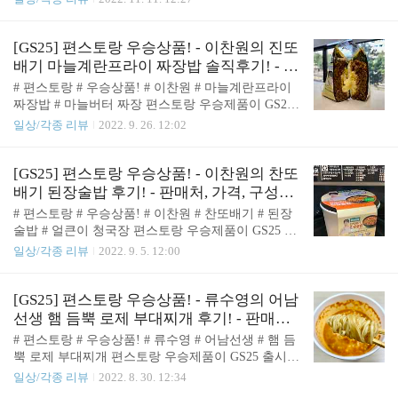
면 - 배트맨 콜라 또는 슈퍼맨 사이다 증정! 박수홍의
다. 진또배기 마늘계란프라이 짜장밥에서 조금 실망
설홍면을 구매하면 슈퍼맨 사이다 또는 배트맨 콜라
한 뒤 3주 동안 기다렸다가 출시한 제품이라 기대가
중 하나를 증정해줍니다. 🤩 박수홍의 설홍면 - 구성
컸는데 이번에도 조금 실망한 제품입니다. 이제는 출
[GS25] 편스토랑 우승상품! - 이찬원의 진또
박수홍의 설홍면 구성은 컵라면 용기, 컵라면 면,..
시된지 거의 3주가 지난 시점에 다른 편스토랑제품
배기 마늘계란프라이 짜장밥 솔직후기! - 판
과 달리 보관이 어렵고 폐기율이 높아보여 더이상 파
매처, 가격, 맛! ( feat. 생수 증정 이벤트! )
# 편스토랑 # 우승상품! # 이찬원 # 마늘계란프라이
는 곳을 찾기가 어려워 리뷰는 너무 늦은 것 같지만!
짜장밥 # 마늘버터 짜장 편스토랑 우승제품이 GS25
그래도 적어보려합니다. 🤩 판매처 및 가격 편스토랑
에서 출시한 이후로 7번째로 출시된 상품! 퇴근을 하
일상/각종 리뷰
2022. 9. 26. 12:02
우승제품인 류수영의 어남선생 마늘굽닭은 GS25에
고 집에가는 길에 처음보는 편스토랑 제품이 있어서
서 구매하실 수 있습니다. 어남선생 마늘굽닭의 가격
구매해보았습니다. 이번 우승제품은! 이찬원의 마늘
은! 5,900원입니다. 🤩 어남선생 마늘굽닭 - 나랑드사
버터짜장밥이 삼각김밥으로 출시된 제품이었습니다.
[GS25] 편스토랑 우승상품! - 이찬원의 찬또
이다 증정 이벤트! 이 당시 구매해서 먹을때..
🤩 판매처 및 가격 편스토랑 우승상품인 이찬원의 진
배기 된장술밥 후기! - 판매처, 가격, 구성품,
또배기 마늘계란프라이 짜장밥 삼각김밥은 GS25에
조리방법, 맛! ( feat. 웰치스 증정 이벤트! )
# 편스토랑 # 우승상품! # 이찬원 # 찬또배기 # 된장
서 구매하실 수 있습니다. 진또배기 마늘계란프라이
술밥 # 얼큰이 청국장 편스토랑 우승제품이 GS25 에
짜장밥 삼각김밥의 가격은 1,700원 입니다. 🤩 진또
서 출시된 지 6번째 상품! 슬슬 쌀쌀해지는 요즘! 딱
일상/각종 리뷰
2022. 9. 5. 12:00
배기 마늘계란프라이 짜장밥 삼각김밥 - 생수 증정
따뜻하면서도 든든하게 먹으면 좋을 것 같았던 이찬
이벤트! 진또배기 마늘계란프라이 짜장밥 삼각김밥
원의 얼큰이 청국장이 우승을 거둬 찬또배기 된장술
을 구매하시면! 아이시스 8.0 생수를 증정하는 이벤
밥 이라는 이름으로 출시되었습니다. 요즘 마침 된장
[GS25] 편스토랑 우승상품! - 류수영의 어남
트가 진행중입니다. 🤩 진또배기 마늘계란프라이 짜
찌개, 청국장이 땡기던 차에 출시가 되어 바로 구매
선생 햄 듬뿍 로제 부대찌개 후기! - 판매처,
장밥 삼..
해서 먹어보았습니다. 근래에 나왔던 우승상품 중에
가격, 구성품, 조리방법, 맛! ( feat. 스프라이
# 편스토랑 # 우승상품! # 류수영 # 어남선생 # 햄 듬
가장 마음에 들었던 제품이었습니다. 🤩 판매처 및
트 증정 이벤트! )
뿍 로제 부대찌개 편스토랑 우승제품이 GS25 출시로
가격 편스토랑 우승상품인 찬또배기 된장술밥은 GS
변경 이후로 5번째 상품! 편스토랑을 보면서 딱 편의
일상/각종 리뷰
2022. 8. 30. 12:34
25에서 구매하실 수 있습니다. 찬또배기 된장술밥의
점 제품으로 제품화하기 딱 좋겠다 싶었던 어남선생