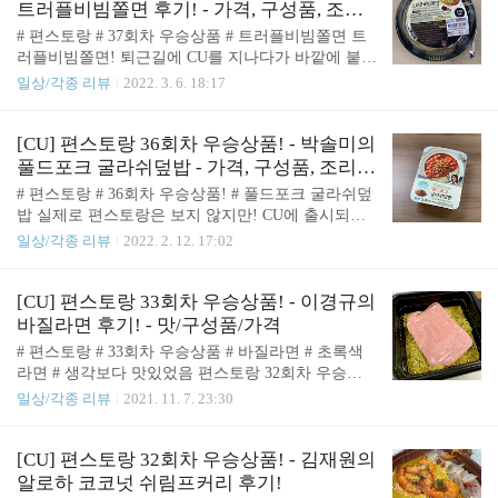
미밥, 신계념 소스, 바질소스를 모두 담아줍니다. 전
트러플비빔쫄면 후기! - 가격, 구성품, 조리
자레인지에서 가정용 2분 30초 매장용 2분 돌려줍니
방법, 맛!
# 편스토랑 # 37회차 우승상품 # 트러플비빔쫄면 트
다. 저는 편스토랑에서 했던 것 처럼 달걀프라이를
러플비빔쫄면! 퇴근길에 CU를 지나다가 바깥에 붙어
올려서 먹어보았습니다. 😋 맛! 맛은? 생각보다 조금
있는 편스토랑 제품이 풀드포크 굴라쉬 덮밥에서 다
일상/각종 리뷰
2022. 3. 6. 18:17
별로였습니다. 기대한 것은 종이 케이스에 그려져있
른 것으로 바뀌어있길래 오! 새로운 제품이 또 들어
는것 처럼 조금 드라이한 닭고기 볶음이 올라간 덮밥
왔다 보다! 바로 사먹어봐야지! 하고 들어갔는데 가
이었는데 그렇지 않은 소스여서 조금 아쉬웠습니다.
는 곳마다 마련되어있지 않아 구하기 정말 어려웠던
[CU] 편스토랑 36회차 우승상품! - 박솔미의
CU에서 판매하는 덮밥들이 전반적으로 그..
제품이었습니다. 그래서 집근처 CU 사장님께 주문하
풀드포크 굴라쉬덮밥 - 가격, 구성품, 조리방
고 따로 빼달라고 부탁하여 구매할 수 있었습니다.
법, 맛!
# 편스토랑 # 36회차 우승상품! # 풀드포크 굴라쉬덮
구매하고 먹어보니! 왜 그렇게 구하기 힘들었는지 알
밥 실제로 편스토랑은 보지 않지만! CU에 출시되는
것도 같았습니다. 🤩 판매처 및 가격 편스토랑 37회
우승상품은 매번 하나씩 사서 먹어보고 있습니다. 저
일상/각종 리뷰
2022. 2. 12. 17:02
차 우승상품인 트러플비빔쫄면은 CU에서 판매하며
번에 35회차 우승상품이었던 사과치킨크림파스타는
가격은 5,000원 입니다. 😋 구성품 곤약면과 양배추,
구성품은 기대 이상이었지만 맛에서는 기대했던 사
깻잎, 콩나물이 담긴 용기 하티스푼 트러플 오일 비
과의 상큼한 맛이 나지않아 조금 실망 스러웠었습니
[CU] 편스토랑 33회차 우승상품! - 이경규의
빔면 소스 납작만두 구성품은 위와 같습니다. 총 2..
다. 이번에 리뷰할 36회차 우승상품은! 제가 언젠가
바질라면 후기! - 맛/구성품/가격
한번 직접 만들어보고 싶은 풀드포크가 재료로 들어
# 편스토랑 # 33회차 우승상품 # 바질라면 # 초록색
간 풀드포크 굴라쉬덮밥 입니다. 🤩 판매처 및 가격
라면 # 생각보다 맛있었음 편스토랑 32회차 우승상
편스토랑 36회차 우승상품인 풀드포크 굴라쉬덮밥은
품이었던 알로하 코코넛 쉬림프 커리를 정말 맛있게
일상/각종 리뷰
2021. 11. 7. 23:30
CU에서 판매하며 가격은 5,000원 이었습니다. 😋 구
먹은 이후 33회차 우승상품은 뭘까 하고 기다리던 차
성품 CJ 따끈한밥 200g 굴라쉬소스200g 바베큐 풀드
에 CU에 드디어 33회차 우승상품이 출시되어 구매해
포크30g [ 돼지고기 60% ] 레드핫 파우더 2g 일회용
서 먹어보았습니다. 일단 제품의 겉에 그려져있는 초
[CU] 편스토랑 32회차 우승상품! - 김재원의
플라스틱 숟가락 플라스틱 용기 구성..
록색 국물의 비주얼부터 기대가 안되었었는데 막상
알로하 코코넛 쉬림프커리 후기!