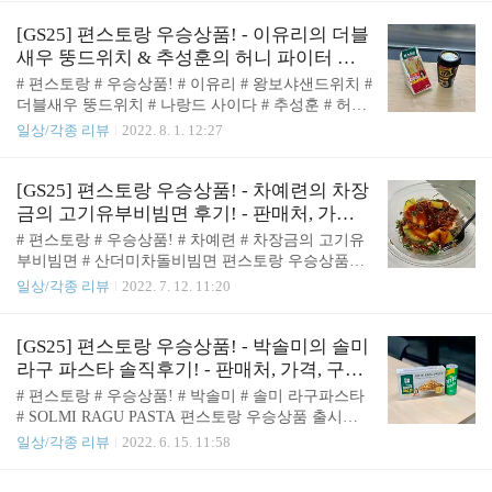
가격은 4,800원 입니다. 🤩 찬또배기 된장술밥 - 웰치
류수영의 로제부대찌개가 우승을 거둬 어남선생 햄
스 포도 증정 이벤트! 찬또배기 된장술밥을 구매하시
듬뿍 로제 부대찌개란 이름으로 출시되었습니다. 제
[GS25] 편스토랑 우승상품! - 이유리의 더블
면 웰치스를 증정하는 이벤트가 진행중입니다..
가 좋아하는 부대찌개에 로제라니! 바로 구매해서 먹
새우 뚱드위치 & 추성훈의 허니 파이터 라
어보았습니다. 🤩 판매처 및 가격 편스토랑 우승상품
떼 후기! - 판매처, 가격, 맛! ( feat. 나랑드 사
# 편스토랑 # 우승상품! # 이유리 # 왕보샤샌드위치 #
인 어남선생 류수영의 로제부대찌개는 GS25에서 구
이다 증정 이벤트! )
더블새우 뚱드위치 # 나랑드 사이다 # 추성훈 # 허니
매하실 수 있습니다. 어남선생 류수영의 로제부대찌
파이터 라떼 편스토랑 우승상품이 GS25에서 출시된
일상/각종 리뷰
2022. 8. 1. 12:27
개의 가격은 4,300원입니다. 🤩 어남선생 류수영의
이후! 처음으로 2명의 음식이 우승을 하여 동시에 출
로제부대찌개 - 스프라이트 증정 이벤트 어남선생 햄
시가 되었습니다. 하나는 이유리의 왕보샤샌드위치
듬뿍 로제부대찌개를 구매하시면 스프라이트를 증정
가 편의점에 맞춰 출시된 더블새우 뚱드위치! 하나는
[GS25] 편스토랑 우승상품! - 차예련의 차장
하는 이벤트가 진행중입니다. 🤩 어남선생 류수영의
추성훈의 생마꿀라떼가 편의점에 맞춰 출시된 허니
금의 고기유부비빔면 후기! - 판매처, 가격,
..
파이터 라떼 입니다. 특히 허니 파이터 라떼는 첫 음
구성품, 조리방법, 맛! ( feat. 생수 증정 이벤
# 편스토랑 # 우승상품! # 차예련 # 차장금의 고기유
료 우승상품입니다. CU 때는 이름도 내용물도 거의
트! )
부비빔면 # 산더미차돌비빔면 편스토랑 우승상품이
비슷하게 만들려고 했었던 것 같은데 GS25로 넘어오
GS25에서 출시되기 시작한 이후로 세번째 상품인 차
일상/각종 리뷰
2022. 7. 12. 11:20
고 나서부터는 최대한 편의점에 맞춰 이름도 바꾸고
장금의 고기유부비빔면! 편스토랑에서는 산더미
내용물도 살짝 바꿔 출시를 하는 것 같습니다. 🤩 판
차돌비빔면이었는데 편의점에서는 차돌대신에 불고
매처 및 가격 편스토랑 우승상품인 이유리의 더블새
기 같은 고기로 바뀌고 이름도 고기유부비빔면으로
[GS25] 편스토랑 우승상품! - 박솔미의 솔미
우 뚱드위치와 추성훈의 허니 파이터 라떼는..
변경되어 출시되었습니다. 여름을 겨냥하여 뭔가 시
라구 파스타 솔직후기! - 판매처, 가격, 구성
원하게 먹을 수 있게 출시된 것 같아 바로 GS25에 가
품, 조리방법, 맛! ( SOLMI RAGU PASTA ) ( f
# 편스토랑 # 우승상품! # 박솔미 # 솔미 라구파스타
서 구매하여 먹어보았습니다. 🤩 판매처 및 가격 편
eat. 스프라이트 증정 이벤트! )
# SOLMI RAGU PASTA 편스토랑 우승상품 출시가
스토랑 우승상품인 차장금의 고기유부비빔면은 GS2
GS25로 넘어오고 나서 나온 두번째 상품! 이번 우승
일상/각종 리뷰
2022. 6. 15. 11:58
5에서 구매하실 수 있습니다. 차장금의 고기유부비
은! 박솔미님의 된장라구 파스타가 차지했습니다. 영
빔면의 가격은 5,200원 입니다. 🤩 생수 증정 이벤트
상에서 비주얼도 정말 맛있어보였고! 또 제가 좋아하
차장금의 고기유부비빔면을 구매하시면 1개 구매 당