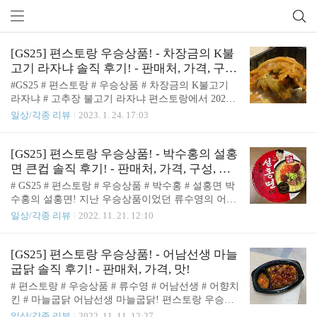
[GS25] 편스토랑 우승상품! - 차장금의 K불
고기 라자냐 솔직 후기! - 판매처, 가격, 구성,
편스토랑 (17)
조리방법, 맛
#GS25 # 편스토랑 # 우승상품 # 차장금의 K불고기
라자냐 # 고추장 불고기 라자냐 편스토랑에서 2023
년 들어 첫번째로 우승상품으로 출시된 것은! 바로
일상/각종 리뷰
2023. 1. 24. 17:03
차예련씨가 방송에서 만들었던 고추장 불고기 라자
냐가 편의점화 된 차장금의 K불고기 라자냐 입니다.
박수홍의 설홍면 이후 콘치즈 쌈장 닭갈비도 맛있게
[GS25] 편스토랑 우승상품! - 박수홍의 설홍
먹었지만! 그냥 맛있게만 먹고 따로 리뷰는 하지 못
면 큰컵 솔직 후기! - 판매처, 가격, 구성, 조
하였다가 간만에 편의점을 들렸는데 편스토랑 우승
리방법, 맛
# GS25 # 편스토랑 # 우승상품 # 박수홍 # 설홍면 박
상품으로 🤩 판매처 및 가격 편스토랑 우승제품인 차
수홍의 설홍면! 지난 우승상품이었던 류수영의 어남
장금의 K불고기 라자냐는 GS25에서 구매하실 수 있
선생 마늘굽닭 이후 4주만에 우승상품으로 출시된
일상/각종 리뷰
2022. 11. 21. 12:10
습니다. K불고기 라자냐의 가격은! 4,900원입니다.
제품입니다. 밀키트로는 류수영의 어라면이 컵라면
🤩 차장금의 K불고기 라자냐 - 펩시 콜라 증정! 차장
으로는 박수홍의 얼큰설렁탕라면이 우승을 차지하여
금의 K불고기 라자냐를 구매하시면 펩시 콜라를 증
각각 출시되었습니다. 박수홍의 얼큰설렁탕라면은
[GS25] 편스토랑 우승상품! - 어남선생 마늘
정품으로 줍니다. 무료로 증정하는 기간은! 202..
설홍면이란 이름의 컵라면으로 출시가 되었습니다.
굽닭 솔직 후기! - 판매처, 가격, 맛!
🤩 판매처 및 가격 편스토랑 우승제품인 박수홍의 설
# 편스토랑 # 우승상품 # 류수영 # 어남선생 # 어향치
홍면 큰컵은 GS25에서 구매하실 수 있습니다. 설홍
킨 # 마늘굽닭 어남선생 마늘굽닭! 편스토랑 우승제
면 큰컵의 가격은! 1,600원입니다. 🤩 박수홍의 설홍
품이 GS25에서 출시한 후로 8번째 출시된 상품입니
일상/각종 리뷰
2022. 11. 11. 12:27