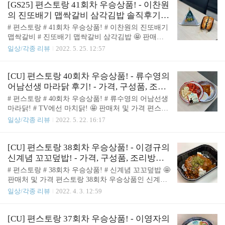
는 푸실리로 만들어진 메뉴여서 기대가 됐던 메뉴였
[GS25] 편스토랑 41회차 우승상품! - 이찬원
유어스 생수 1개를 제공하는 이벤트를 진행하고 있
습니다. 바로! GS25에가서 구매하여 먹어보았습니
의 진또배기 맵싹갈비 삼각김밥 솔직후기! -
습니다. 😋 ..
다. 🤩 판매처 및 가격 편스토랑 우승상품인 박솔미
판매처, 가격, 맛! ( feat. 생수 증정 이벤트! )
# 편스토랑 # 41회차 우승상품! # 이찬원의 진또배기
의 솔미 라구 파스타! 는 GS25에서 구매하실 수 있습
맵싹갈비 # 진또배기 맵싹갈비 삼각김밥 🤩 판매처
니다. 솔미 라구 파스타의 가격은 4,700원 입니다. 🤩
및 가격 편스토랑 41회차 우승상품부터는 판매처가
일상/각종 리뷰
2022. 5. 25. 12:57
스프라이트 증정 이벤트 6월에 구매하시면! 1개 구매
CU에서 GS25로 변경되어 판매가 진행됩니다. 진또
당 스프라이트 250ml 1개를 제공하는 이벤트를 진행
배기 맵싹갈비 삼각김밥의 가격은! 1,600원! 입니다.
하고 있었습니다. 사람에 따라 살짝 느끼할 수 도 있
🤩 생수 증정 이벤트 5월 21일 ~ 6월 3일 기간 동안
[CU] 편스토랑 40회차 우승상품! - 류수영의
는데 탄산을 같이 주..
진또배기 맵싹갈비 삼각김밥을 구매하면 유어스) 지
어남선생 마라닭 후기! - 가격, 구성품, 조리
리산맑은샘물 500mL를 증정합니다. 생수의 가격이 6
방법, 맛!
# 편스토랑 # 40회차 우승상품! # 류수영의 어남선생
00원이니까 사실상 1,000원에 삼각김밥을 사먹고 60
마라닭! # TV에선 마치닭! 🤩 판매처 및 가격 편스토
0원에 생수를 사먹는 느낌이 듭니다. 😋 맛! 편스토
랑 40회차 우승상품인 어남선생 마라닭은 CU에서 판
일상/각종 리뷰
2022. 5. 22. 16:17
랑 진또배기 맵싹갈비 삼각김밥은 전자레인지에서 3
매하며 가격은 5,900원 입니다. 😋 구성품 전자레인
0초 돌리면 됩니다. 반으로 갈라 단면을 보면 볶음밥
지 조리가능 용기 아이올리 소스 또띠아 4장 마라 양
위에 콘치즈가 올라간 형태로 되어있는 것을 볼 수
념 닭고기 ( 순살 ) TV에서 류수영이 만들었던 마치
[CU] 편스토랑 38회차 우승상품! - 이경규의
있습니다. 맛은..! 살짝 ..
닭은 호랑이 무늬 모양으로 구운 달걀도 있고 그래서
신계념 꼬꼬덮밥! - 가격, 구성품, 조리방법,
기대헀는데! 구성품은 생각보다 단순했습니다. 😋 조
맛!
# 편스토랑 # 38회차 우승상품! # 신계념 꼬꼬덮밥 🤩
리 방법 조리방법은 역시 간단했습니다. 먼저 들어있
판매처 및 가격 편스토랑 38회차 우승상품인 신계념
는 용기에 마라소스로 양념이 되어있는 닭고기를 뜯
꼬꼬덮밥은 CU에서 판매하며 가격은 5,500원 입니
일상/각종 리뷰
2022. 4. 3. 12:59
어 담아줍니다. 또띠아는 따뜻하게 드시고 싶으시면
다. 😋 구성품 백미밥 바질소스 신계념 소스 플라스
전자레인지 보다는 후라이팬에 살짝 데워주는 것을
틱 용기 / 스푼 😋 조리 방법 조리 방법은 덮밥 종류
추천드립니다. 전자레인지에 돌리면 조금 딱딱해지
인 만큼 정말 쉬웠습니다. 먼저 플라스틱 용기에 백
[CU] 편스토랑 37회차 우승상품! - 이영자의
는 경향이 있습니다. 그 다음 원래 끼워져있..