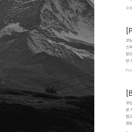
폰 
유용
드를
[
코딩
스택
받으
만 
olu
Pr
e..
[
코딩
로 
밤고
원보
M):