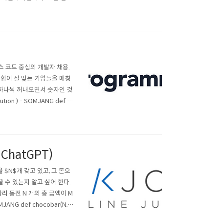
R 코드 버튼이 나오면 QR 코
스 코드 중심의 개발자 채용.
궁합이 잘 맞는 기업들을 매칭
문자를 하나씩 꺼내오면서 숫자인 것
on ) - SOMJANG def s
nswer.append(int(char)) r
.ChatGPT)
 $N$개 갖고 있고, 그 돈으
 수 있는지 알고 싶어 한다.
 짜리 동전 N 개의 총 금액이 M
ANG def chocobar(N,
t, input().split()) p..