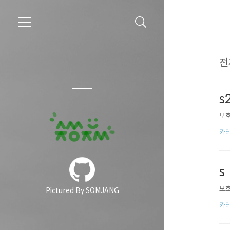
전
s
보호
카테
s
보호
Pictured By SOMJANG
카테