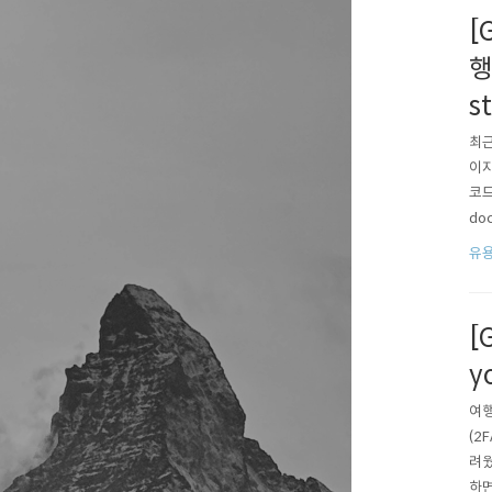
[
행
s
최근
이지
코드
doc
e-s
유용
[
y
여행
(2
려웠
하면