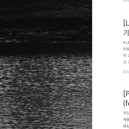
Pr
[
기
# 
리뷰
까 
고 
주아
일상
포르
[
(
코딩
채용
매칭 