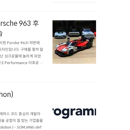
rsche 963 후
습
출시된 Porshe 963! 저번에
드는 디자인입니다. 구매를 할까 말
청난 싱크로율에 놀라게 되었
 Performance 이후로 아
 🏎️ 가격 레고 76916
hon)
그래머스 코드 중심의 개발자
기술 궁합이 잘 맞는 기업들을
lution ) - SOMJANG def