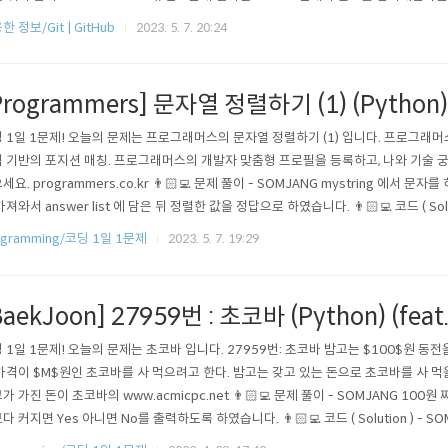
GitHub 앱을 열고 해당 번호를 입력한 뒤 Approve 를 클릭하면 됩니다. 위와 같이 Q
한 정보/Git | GitHub
2023. 5. 7. 20:24
 인식하고 6자리의 코드를 발급 받아 입..
Programmers] 문자열 정렬하기 (1) (Python)
 1일 1문제! 오늘의 문제는 프로그래머스의 문자열 정렬하기 (1) 입니다. 프로그래머
 기반의 포지션 매칭. 프로그래머스의 개발자 맞춤형 프로필을 등록하고, 나와 기술 
세요. programmers.co.kr 👨🏻‍💻 문제 풀이 - SOMJANG mystring 에서 
가져와서 answer list 에 담은 뒤 정렬한 값을 정답으로 하였습니다. 👨🏻‍💻 코드 ( Soluti
tion(my_string): answer = [] for char in list(my_string): if char.isnumeric(): a
ogramming/코딩 1일 1문제
2023. 5. 7. 19:29
BaekJoon] 27959번 : 초코바 (Python) (feat
 1일 1문제! 오늘의 문제는 초코바 입니다. 27959번: 초코바 밤고는 $100$원 동전을
가격이 $M$원인 초코바를 사 먹으려고 한다. 밤고는 갖고 있는 돈으로 초코바를 사 먹을
가 가진 돈이 초코바의 www.acmicpc.net 👨🏻‍💻 문제 풀이 - SOMJANG 100원
다 커지면 Yes 아니면 No를 출력하도록 하였습니다. 👨🏻‍💻 코드 ( Solution ) - SOMJ
 return "Yes" if N * 100 >= M else "No" if __name__ == "__main__": N, M = map(in