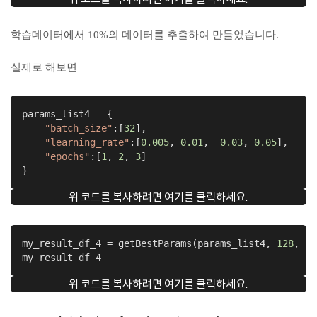
학습데이터에서 10%의 데이터를 추출하여 만들었습니다.
실제로 해보면
params_list4 = {

"batch_size"
:[
32
],

"learning_rate"
:[
0.005
, 
0.01
,  
0.03
, 
0.05
],

"epochs"
:[
1
, 
2
, 
3
]

}
위 코드를 복사하려면 여기를 클릭하세요.
my_result_df_4 = getBestParams(params_list4, 
128
, 
12
my_result_df_4
위 코드를 복사하려면 여기를 클릭하세요.