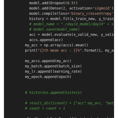
          model.add(Dropout(
0.5
))

          model.add(Dense(
2
, activation=
'sigmoid'
))

          model.compile(loss=
'binary_crossentropy'
, 
          history = model.fit(x_train_new, y_train_n
# model_name = "./day14_model/day14" + str
# model.save(model_name)
          acc = model.evaluate(x_valid_new, y_valid_
          accs.append(acc)

        my_acc = np.array(accs).mean()

        print(
"{}th mean acc : {}%"
.format(i, my_acc)
        my_accs.append(my_acc)

        my_batch.append(batch_size)

        my_lr.append(learning_rate)

        my_epoch.append(epoch)

# histories.append(history)
# result_dict[count] = {"acc":my_acc, "batch
# count = count + 1