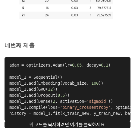
네번째 제출
adam = optimizers.Adam(lr=
0.05
, decay=
0.1
)

model_1 = Sequential()

model_1.add(Embedding(vocab_size, 
100
))

model_1.add(GRU(
32
))

model_1.add(Dropout(
0.5
))

model_1.add(Dense(
2
, activation=
'sigmoid'
))

model_1.compile(loss=
'binary_crossentropy'
, optimize
history = model_1.fit(x_train_new, y_train_new, batc
위 코드를 복사하려면 여기를 클릭하세요.