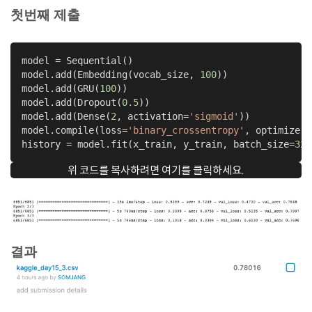
첫번째 제출
model = Sequential()

model.add(Embedding(vocab_size, 
100
))

model.add(GRU(
100
))

model.add(Dropout(
0.5
))

model.add(Dense(
2
, activation=
'sigmoid'
))

model.compile(loss=
'binary_crossentropy'
, optimizer=
history = model.fit(x_train, y_train, batch_size=
32
,
위 코드를 복사하려면 여기를 클릭하세요.
결과