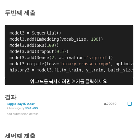
두번째 제출
model3 = Sequential()

model3.add(Embedding(vocab_size, 
100
))

model3.add(GRU(
100
))

model3.add(Dropout(
0.5
))

model3.add(Dense(
2
, activation=
'sigmoid'
))

model3.compile(loss=
'binary_crossentropy'
, optimizer
history3 = model3.fit(x_train, y_train, batch_size=
3
위 코드를 복사하려면 여기를 클릭하세요.
결과
세번째 제출