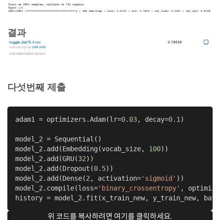
결과
다섯번째 제출
adam1 = optimizers.Adam(lr=
0.03
, decay=
0.1
)

model_2 = Sequential()

model_2.add(Embedding(vocab_size, 
100
))

model_2.add(GRU(
32
))

model_2.add(Dropout(
0.5
))

model_2.add(Dense(
2
, activation=
'sigmoid'
))

model_2.compile(loss=
'binary_crossentropy'
, optimize
history = model_2.fit(x_train_new, y_train_new, batc
위 코드를 복사하려면 여기를 클릭하세요.