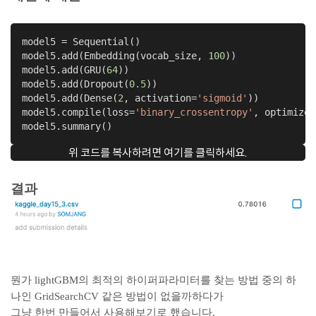
model5 = Sequential()

model5.add(Embedding(vocab_size, 
100
))

model5.add(GRU(
64
))

model5.add(Dropout(
0.5
))

model5.add(Dense(
2
, activation=
'sigmoid'
))

model5.compile(loss=
'binary_crossentropy'
, optimizer
model5.summary()
위 코드를 복사하려면 여기를 클릭하세요.
결과
뭔가 lightGBM의 최적의 하이퍼파라미터를 찾는 방법 중의 하
나인 GridSearchCV 같은 방법이 없을까하다가
그냥 한번 만들어서 사용해보기로 했습니다.