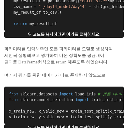
  my_result_df = pd.DataFrame({
"batch_size"
:my_batch
  csv_name = 
"./day14_model/day14"
 + str(gru_hidden)
  my_result_df.to_csv()

return
 my_result_df
위 코드를 복사하려면 여기를 클릭하세요.
파라미터를 입력해주면 모든 파라미터를 모델로 생성하여
세번씩 실행해보고 평가하여 나온 정확도를 평균내어
결과를 DataFrame형식으로 return 해주도록 하였습니다.
여기서 평가를 위한 데이터가 따로 존재하지 않으므로
from
 sklearn.datasets 
import
 load_iris 
# 샘플 데이터
from
 sklearn.model_selection 
import
 train_test_split

x_train_new, x_valid_new = train_test_split(x_train,
y_train_new, y_valid_new = train_test_split(y_train,
위 코드를 복사하려면 여기를 클릭하세요.