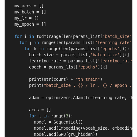
  my_accs = []

  my_batch = []

  my_lr = []

  my_epoch = []

for
 i 
in
 tqdm(range(len(params_list[
'batch_size'
])
for
 j 
in
 range(len(params_list[
'learning_rate'
])
for
 k 
in
 range(len(params_list[
'epochs'
])):

        batch_size = params_list[
'batch_size'
][i]

        learning_rate = params_list[
'learning_rate'
]
        epoch = params_list[
'epochs'
][k]

        print(str(count) + 
"th train"
)

        print(
"batch_size : {} / lr : {} / epoch : {
        adam = optimizers.Adam(lr=learning_rate, dec
        accs = []

for
 l 
in
 range(
3
):

          model = Sequential()

          model.add(Embedding(vocab_size, embedding))
          model.add(GRU(gru_hidden))
