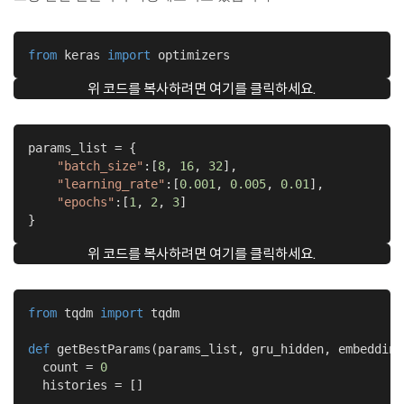
from
 keras 
import
 optimizers
위 코드를 복사하려면 여기를 클릭하세요.
params_list = {

"batch_size"
:[
8
, 
16
, 
32
],

"learning_rate"
:[
0.001
, 
0.005
, 
0.01
],

"epochs"
:[
1
, 
2
, 
3
]

}
위 코드를 복사하려면 여기를 클릭하세요.
from
 tqdm 
import
 tqdm

def
getBestParams
(params_list, gru_hidden, embedding
  count = 
0
  histories = []
