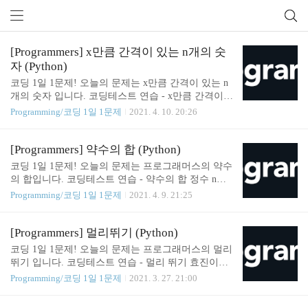
[Programmers] x만큼 간격이 있는 n개의 숫
자 (Python)
프로그래머스 (127)
코딩 1일 1문제! 오늘의 문제는 x만큼 간격이 있는 n
개의 숫자 입니다. 코딩테스트 연습 - x만큼 간격이
있는 n개의 숫자 함수 solution은 정수 x와 자연수 n을
Programming/코딩 1일 1문제
2021. 4. 10. 20:26
입력 받아, x부터 시작해 x씩 증가하는 숫자를 n개 지
니는 리스트를 리턴해야 합니다. 다음 제한 조건을
보고, 조건을 만족하는 함수, solution을 완성해주세
[Programmers] 약수의 합 (Python)
요. programmers.co.kr 첫번째 시도 def solution(x, n):
코딩 1일 1문제! 오늘의 문제는 프로그래머스의 약수
minus = 1 if x < 0: minus = -1 answer = [x * minus for
의 합입니다. 코딩테스트 연습 - 약수의 합 정수 n을
x in range(x * minus, x * minus * n + 1, x * minus)] ret
입력받아 n의 약수를 모두 더한 값을 리턴하는 함수,
Programming/코딩 1일 1문제
2021. 4. 9. 21:25
urn answer 위와 같이 range 안에서 처리를 하려고 했
solution을 완성해주세요. 제한 사항 n은 0 이상 3000
더니 x가 0일때 range..
이하인 정수입니다. 입출력 예 n return 12 28 5 6 입출
력 예 설명 입출력 예 #1 12의 약수 programmers.co.kr
[Programmers] 멀리뛰기 (Python)
Solution def solution(n): answer = 0 yaksu_list = [] if n
코딩 1일 1문제! 오늘의 문제는 프로그래머스의 멀리
== 1: answer = 1 else: for i in range(1, n//2): if n % i ==
뛰기 입니다. 코딩테스트 연습 - 멀리 뛰기 효진이는
0 and i not in yaksu_list: yaksu_list.append(i) if n // i !=
멀리 뛰기를 연습하고 있습니다. 효진이는 한번에 1
Programming/코딩 1일 1문제
2021. 3. 27. 21:00
i: yaksu_list...
칸, 또는 2칸을 뛸 수 있습니다. 칸이 총 4개 있을 때,
효진이는 (1칸, 1칸, 1칸, 1칸) (1칸, 2칸, 1칸) (1칸, 1