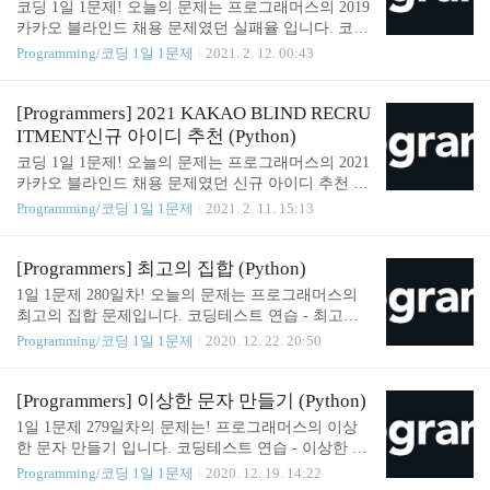
코딩 1일 1문제! 오늘의 문제는 프로그래머스의 2019
(strings, key=lambda x: x[n]) return answer SOMJANG/
카카오 블라인드 채용 문제였던 실패율 입니다. 코딩
CODINGTEST_PRACTICE 1일 1문제 since 2020.02.0
테스트 연습 - 실패율 실패율 슈퍼 게임 개발자 오렐
Programming/코딩 1일 1문제
2021. 2. 12. 00:43
7. ..
리는 큰 고민에 빠졌다. 그녀가 만든 프랜즈 오천성
이 대성공을 거뒀지만, 요즘 신규 사용자의 수가 급
감한 것이다. 원인은 신규 사용자와 기존 사용자 사
[Programmers] 2021 KAKAO BLIND RECRU
이에 스 programmers.co.kr Solution def solution(N, sta
ITMENT신규 아이디 추천 (Python)
ges): answer = [] fail_percent = {} num_of_people = len
코딩 1일 1문제! 오늘의 문제는 프로그래머스의 2021
(stages) for i in range(1, N+1): count = stages.count(i) if
카카오 블라인드 채용 문제였던 신규 아이디 추천 입
num_of_people == 0: fail_percent[i] = 0 else: fail_perce
니다. 코딩테스트 연습 - 신규 아이디 추천 카카오에
Programming/코딩 1일 1문제
2021. 2. 11. 15:13
nt[..
입사한 신입 개발자 네오는 카카오계정개발팀에 배
치되어, 카카오 서비스에 가입하는 유저들의 아이디
를 생성하는 업무를 담당하게 되었습니다. 네오에게
[Programmers] 최고의 집합 (Python)
주어진 첫 업무는 새로 가 programmers.co.kr Solution
1일 1문제 280일차! 오늘의 문제는 프로그래머스의
import re def solution(new_id): answer = '' answer = ne
최고의 집합 문제입니다. 코딩테스트 연습 - 최고의
w_id.lower() answer = re.sub('[^a-z0-9\-\_\.]', '', answe
집합 자연수 n 개로 이루어진 중복 집합(multi set, 편
Programming/코딩 1일 1문제
2020. 12. 22. 20:50
r) answer = re.sub('\.{2,}', '.', answer) answer = re.sub
의상 이후에는 집합으로 통칭) 중에 다음 두 조건을
('^\.|\.$', '', ..
만족하는 집합을 최고의 집합이라고 합니다. 각 원소
의 합이 S가 되는 수의 집합 위 조건을 만족 program
[Programmers] 이상한 문자 만들기 (Python)
mers.co.kr Solution def solution(n, s): answer = [] if s //
1일 1문제 279일차의 문제는! 프로그래머스의 이상
n < 1: answer = [-1] else: s_n = s // n for i in range(n): a
한 문자 만들기 입니다. 코딩테스트 연습 - 이상한 문
nswer.append(s_n) s_p_n = s % n idx = len(answer) - 1 f
자 만들기 문자열 s는 한 개 이상의 단어로 구성되어
Programming/코딩 1일 1문제
2020. 12. 19. 14:22
or i in range(s_p_n): answer[idx-i] = a..
있습니다. 각 단어는 하나 이상의 공백문자로 구분되