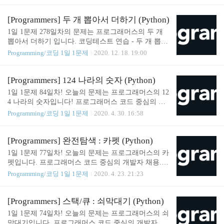
어 있습니다. 각 단어의 짝수번째 알파벳은 대문자
로, 홀수번째 알파벳은 소문자로 바꾼 문자열을 prog
[Programmers] 두 개 뽑아서 더하기 (Python)
rammers.co.kr 첫 번째 시도 def solution(s): s_list = list
1일 1문제 278일차의 문제는 프로그래머스의 두 개
(s) for i in range(len(s_list)): if i % 2 == 0: s_list[i] = s_
뽑아서 더하기 입니다. 코딩테스트 연습 - 두 개 뽑아
list[i].upper() elif i % 2 == 1: s_list[i] = s_list[i].lower()
서 더하기 정수 배열 numbers가 주어집니다. numbers
Programming/코딩 1일 1문제
2020. 12. 18. 19:00
answer = "".join(s_list) return answer 이 문제는 짝수..
에서 서로 다른 인덱스에 있는 두 개의 수를 뽑아 더
해서 만들 수 있는 모든 수를 배열에 오름차순으로
담아 return 하도록 solution 함수를 완성해주세요. 제
[Programmers] 124 나라의 숫자 (Python)
한 programmers.co.kr Solution from itertools import co
1일 1문제 84일차! 오늘의 문제는 프로그래머스의 12
mbinations def solution(numbers): return list(sorted(set
4 나라의 숫자입니다! 프로그래머스 코드 중심의 개
([sum(combs) for combs in combinations(numbers,
발자 채용. 스택 기반의 포지션 매칭. 프로그래머스
Programming/코딩 1일 1문제
2020. 4. 30. 16:58
2)]))) Solution 해설 먼저 이 문제는 숫자가 담긴 리스
의 개발자 맞춤형 프로필을 등록하고, 나와 기술 궁
트를 주면 여기서 숫자를 두개..
합이 잘 맞는 기업들을 매칭 받으세요. programmers.c
o.kr Solution def solution(n): answer = "" while n > 0:
[Programmers] 완전탐색 : 카펫 (Python)
n, i = divmod(n, 3) if i == 0: n = n - 1 answer = '412'[i]
1일 1문제 77일차! 오늘의 문제는 프로그래머스의 카
+ answer return answer SOMJANG/CODINGTEST_PR
펫입니다. 프로그래머스 코드 중심의 개발자 채용.
ACTICE 1일 1문제 since 2020.02.07. Contribute to SO
스택 기반의 포지션 매칭. 프로그래머스의 개발자 맞
Programming/코딩 1일 1문제
2020. 4. 23. 21:23
MJANG/CODINGTEST_PRACTICE development by ..
춤형 프로필을 등록하고, 나와 기술 궁합이 잘 맞는
기업들을 매칭 받으세요. programmers.co.kr Solution
def solution(brown, red): answer = [] for red_height in r
[Programmers] 스택/큐 : 쇠막대기 (Python)
ange(1, int(red**0.5) + 1): if red % red_height == 0: re
1일 1문제 74일차! 오늘의 문제는 프로그래머스의 쇠
d_width = red // red_height if (2*red_width) + (2*red_h
막대기입니다. 프로그래머스 코드 중심의 개발자 채