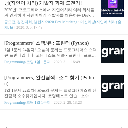
0 check_flag = False while min(scoville) < K: scoville =
닝(자연어 처리) 개발자 과제 도전기!
sorted(scoville, reverse=True) scoville.append(scoville.p
2020년! 프로그래머스에서 자연어처리 여러 회사들
op() + (scoville.pop() * 2) ) if len(scoville) == 1 and sco
과 연계하여 자연어처리 개발자를 채용하는 Dev-Mat
ville[0] < K: check_f..
ching 챌린지가 열렸습니다. 마침 멀티캠퍼스 자연어
공모전, 경진대회, 챌린지/2020 Dev-Matching : 머신러닝(자연어 처리) 출
처리 과정을 마치고 쿠팡 상차 아르바이트를 하며 취
처: ht
2020. 3. 5. 17:49
업을 준비하고 있던 저에게 열정을 불태울 만한 기회
가 생겼습니다. 이 Dev-Matching은 11개 회사 중에서
5개 회사 서류 접수 -> 사전 과제 -> 코딩테스트 ( 과
[Programmers] 스택/큐 : 프린터 (Python)
제 통과 인원들 ) -> 지원한 회사 중 합격한 회사 면접
1일 1문제 24일차! 오늘의 문제는 프로그래머스 스택
순으로 일정이 진행되었습니다. 먼저 서류를 제출하
큐 프린터입니다. 코딩테스트 연습 - 프린터 | 프로그
고 과제를 열심히 기다렸습니다. 2월 1일! 드디어 과
래머스 일반적인 프린터는 인쇄 요청이 들어온 순서
Programming/코딩 1일 1문제
2020. 3. 1. 16:49
제가 오픈되었습니다. 과제의 내용은 해시코드라는
대로 인쇄합니다. 그렇기 때문에 중요한 문서가 나중
개발 관련 질문과 답변이 올라오는 홈페이지의 질문
에 인쇄될 수 있습니다. 이런 문제를 보완하기 위해
글을 자동으로 분류할 수 있는 모델을 만드는 것이었
중요도가 높은 문서를 먼저 인쇄하는 프린터를 개발
[Programmers] 완전탐색 : 소수 찾기 (Pytho
습니다. 이 글이 5개..
했습니다. 이 새롭게 개발한 프린터는 아래와 같은
n)
방식으로 인쇄 작업을 수행합니다. 1. 인쇄 대기목록
1일 1문제 22일차! 오늘의 문제는 프로그래머스의 완
의 가장 앞에 있는 문서(J)를 대기목록에서 꺼냅니다.
전탐색 소수찾기입니다! 코딩테스트 연습 - 소수 찾
2. 나머지 인쇄 대기목록에서 J보다 중요도가 높은 문
기 | 프로그래머스 한자리 숫자가 적힌 종이 조각이
Programming/코딩 1일 1문제
2020. 2. 28. 13:23
서가 한 개라도 존재하면 J를 대기목록의 가장 마지
흩어져있습니다. 흩어진 종이 조각을 붙여 소수를 몇
막에 programmers.co.kr 첫번째 시도 def solution(prior
개 만들 수 있는지 알아내려 합니다. 각 종이 조각에
ities, location): answer = 0 pri_d..
적힌 숫자가 적힌 문자열 numbers가 주어졌을 때, 종
이 조각으로 만들 수 있는 소수가 몇 개인지 return 하