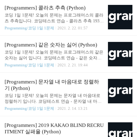
zero = zero + x.count("0") x = x.replace("0", "") x = bin
(len(x))[2:] cnt = cnt + 1 answer = [cnt, zero] return ans
[Programmers] 콜라츠 추측 (Python)
wer Solution 풀이 먼저 삭제한 0의 개수를 저장할 zer
코딩 1일 1문제! 오늘의 문제는 프로그래머스의 콜라
o라는 변수명과 이진변환을 수행한 횟수를 나타낼 cn
츠 추측입니다. 코딩테스트 연습 - 콜라츠 추측 1937
t 변수 두개를 선언합니다. while 반복문을 도는데 x
년 Collatz란 사람에 의해 제기된 이 추측은, 주어진
Programming/코딩 1일 1문제
2021. 2. 22. 01:57
가 '1' 이 되면 멈추는 조건..
수가 1이 될때까지 다음 작업을 반복하면, 모든 수를
1로 만들 수 있다는 추측입니다. 작업은 다음과 같습
니다. 1-1. 입력된 수가 짝수라면 2 programmers.co.kr
[Programmers] 같은 숫자는 싫어 (Python)
Solution def solution(num): answer = 0 while True: if n
코딩 1일 1문제! 오늘의 문제는 프로그래머스의 같은
um == 1: break if answer > 499: answer = -1 break if nu
숫자는 싫어 입니다. 코딩테스트 연습 - 같은 숫자는
m % 2 == 0: num = num / 2 elif num % 2 == 1: num =
싫어 배열 arr가 주어집니다. 배열 arr의 각 원소는 숫
Programming/코딩 1일 1문제
2021. 2. 21. 19:44
num * 3 + 1 answer = answer + 1 return answe..
자 0부터 9까지로 이루어져 있습니다. 이때, 배열 arr
에서 연속적으로 나타나는 숫자는 하나만 남기고 전
부 제거하려고 합니다. 단, 제거된 후 남은 programm
[Programmers] 문자열 내 마음대로 정렬하
ers.co.kr Solution def solution(arr): answer = [] before_
기 (Python)
num = arr[0] answer.append(before_num) for i in range
코딩 1일 1문제! 오늘의 문제는 문자열 내 마음대로
(1, len(arr)): if before_num != arr[i]: answer.append(arr
정렬하기 입니다. 코딩테스트 연습 - 문자열 내 마음
[i]) before_num = arr[i] return answer SOMJANG..
대로 정렬하기 문자열로 구성된 리스트 strings와, 정
Programming/코딩 1일 1문제
2021. 2. 14. 13:21
수 n이 주어졌을 때, 각 문자열의 인덱스 n번째 글자
를 기준으로 오름차순 정렬하려 합니다. 예를 들어 st
rings가 [sun, bed, car]이고 n이 1이면 각 단어의 인덱
[Programmers] 2019 KAKAO BLIND RECRU
스 1 programmers.co.kr Solution def solution(strings,
ITMENT 실패율 (Python)
n): answer = [] strings = sorted(strings) answer = sorted