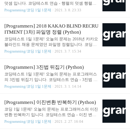
b): answer = 0 for a_val, b_val in zip(a, b): answer += a
덧셈 입니다. 코딩테스트 연습 - 행렬의 덧셈 행렬의
_val * b_val return answer Solution 2 def solution(a, b):
덧셈은 행과 열의 크기가 같은 두 행렬의 같은 행, 같
Programming/코딩 1일 1문제
2021. 3. 8. 23:33
answer = 0 for i in range(len(a)): answer +=..
은 열의 값을 서로 더한 결과가 됩니다. 2개의 행렬 ar
r1과 arr2를 입력받아, 행렬 덧셈의 결과를 반환하는
함수, solution을 완성해주세요 programmers.co.kr Sol
[Programmers] 2018 KAKAO BLIND RECRU
ution def solution(arr1, arr2): for row in range(len(arr
ITMENT [3차] 파일명 정렬 (Python)
1)): for col in range(len(arr1[row])): arr1[row][col] = ar
코딩테스트 1일 1문제! 오늘의 문제는 2018년 카카오
r1[row][col] + arr2[row][col] return arr1 SOMJANG/C
블라인드 채용 문제였던 파일명 정렬입니다. 코딩테
ODINGTEST_PRACTICE 1일 1문제 since 2020.0..
스트 연습 - [3차] 파일명 정렬 파일명 정렬 세 차례의
Programming/코딩 1일 1문제
2021. 3. 7. 15:34
코딩 테스트와 두 차례의 면접이라는 기나긴 블라인
드 공채를 무사히 통과해 카카오에 입사한 무지는 파
일 저장소 서버 관리를 맡게 되었다. 저장소 서버에
[Programmers] 3진법 뒤집기 (Python)
는 프로그램 programmers.co.kr Solution import re def
코딩테스트 1일 1문제! 오늘의 문제는 프로그래머스
solution(files): answer = [] head_num_tail = [re.split(r"
의 3진법 뒤집기 입니다. 코딩테스트 연습 - 3진법 뒤
([0-9]+)", file) for file in files] sorted_head_num_tail =
집기 자연수 n이 매개변수로 주어집니다. n을 3진법
Programming/코딩 1일 1문제
2021. 3. 1. 14:14
sorted(head_num_tail, key=lambda x: (x[0].lower(), int
상에서 앞뒤로 뒤집은 후, 이를 다시 10진법으로 표
(x[1]..
현한 수를 return 하도록 solution 함수를 완성해주세
요. 제한사항 n은 1 이상 100,000,000 이하인 자연수 p
[Programmers] 이진변환 반복하기 (Python)
rogrammers.co.kr Solution def solution(n): answer = 0 t
코딩 1일 1문제! 오늘의 문제는 프로그래머스의 이진
ernary = "" while n > 0: n, mod = divmod(n, 3) ternary
변환 반복하기 입니다. 코딩테스트 연습 - 이진 변환
= ternary + str(mod) answer = int(ternary, 3) return ans
반복하기 programmers.co.kr Solution def solution(x): a
Programming/코딩 1일 1문제
2021. 2. 27. 16:04
wer SOMJANG/CODINGTEST_PRACTICE 1일 1문제
nswer = [] cnt = 0 zero = 0 while True: if x == '1': break
sin..