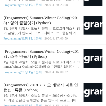
eight) + 4 == brown: answer = [red_width + 2, red_heig
용. 스택 기반의 포지션 매칭. 프로그래머스의 개발
Programming/코딩 1일 1문제
2020. 4. 20. 23:08
ht + 2] break return..
자 맞춤형 프로필을 등록하고, 나와 기술 궁합이 잘
맞는 기업들을 매칭 받으세요. programmers.co.kr Sol
ution def solution(arrangement): sum_num = 0 left = 0 f
[Programmers] Summer/Winter Coding(~201
or i in range(len(arrangement)): if arrangement[i] == '(':
8) : 영어 끝말잇기 (Python)
left = left + 1 elif arrangement[i] == ')': left = left - 1 if
1일 1문제 71일차! 오늘의 문제는 프로그래머스의 영
arrangement[i-1] == '(': sum_num = sum_num + left els
어 끝말잇기 입니다. 프로그래머스 코드 중심의 개발
e: sum_num = sum..
자 채용. 스택 기반의 포지션 매칭. 프로그래머스의
Programming/코딩 1일 1문제
2020. 4. 17. 00:59
개발자 맞춤형 프로필을 등록하고, 나와 기술 궁합이
잘 맞는 기업들을 매칭 받으세요. programmers.co.kr
Solution def solution(n, words): answer = [0, 0] for i in
[Programmers] Summer/Winter Coding(~201
range(1, len(words)): if words[i-1][-1] != words[i][0] or
8) : 소수 만들기 (Python)
words[i] in words[0:i]: answer[0] = ( i % n ) + 1 answer
1일 1문제 70일차! 오늘의 문제는 프로그래머스의 Su
[1] = ( i // n ) + 1 break return answer SOMJANG/CODI
mmer/Winter Coding(~2018)의 소수만들기입니다. 프
NGTEST_PRACTICE 1일 1..
로그래머스 코드 중심의 개발자 채용. 스택 기반의
Programming/코딩 1일 1문제
2020. 4. 16. 00:32
포지션 매칭. 프로그래머스의 개발자 맞춤형 프로필
을 등록하고, 나와 기술 궁합이 잘 맞는 기업들을 매
칭 받으세요. programmers.co.kr Solution from itertools
[Programmers] 2019 카카오 개발자 겨울 인
import combinations def getPrimaryNum_Eratos(N): nu
턴십 : 튜플 (Python)
ms = [True] * (N + 1) for i in range(2, len(nums) // 2 +
1일 1문제 69일차! 오늘의 문제는 2019 카카오 개발
1): if nums[i] == True: for j in range(i+i, N, i): nums[j]
자 겨울 인턴십 문제였던 튜플 입니다. 프로그래머스
= False return [i for i in r..
코드 중심의 개발자 채용. 스택 기반의 포지션 매칭.
Programming/코딩 1일 1문제
2020. 4. 15. 14:44