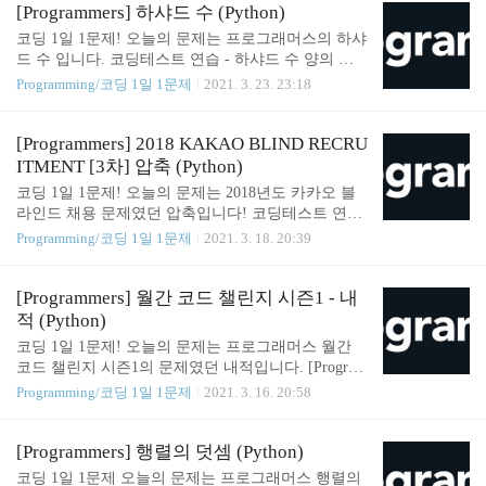
칸, 2칸) (2칸, 1칸, 1칸) (2칸, 2 programmers.co.kr Sol
[Programmers] 하샤드 수 (Python)
ution def solution(n): temp = dict() temp[0] = 1 temp[1]
코딩 1일 1문제! 오늘의 문제는 프로그래머스의 하샤
= 1 for i in range(2, n+1): temp[i] = temp[i-1] + temp[i-
드 수 입니다. 코딩테스트 연습 - 하샤드 수 양의 정
2] answer = temp[n] % 1234567 return answer SOMJA
수 x가 하샤드 수이려면 x의 자릿수의 합으로 x가 나
Programming/코딩 1일 1문제
2021. 3. 23. 23:18
NG/CODINGTEST_PRACTICE 1일..
누어져야 합니다. 예를 들어 18의 자릿수 합은 1+8=9
이고, 18은 9로 나누어 떨어지므로 18은 하샤드 수입
니다. 자연수 x를 입력받아 x가 하 programmers.co.kr
[Programmers] 2018 KAKAO BLIND RECRU
Solution def solution(x): answer = True x_num_sum = s
ITMENT [3차] 압축 (Python)
um([int(num) for num in list(str(x))]) if x % x_num_su
코딩 1일 1문제! 오늘의 문제는 2018년도 카카오 블
m != 0: answer = False return answer SOMJANG/CODI
라인드 채용 문제였던 압축입니다! 코딩테스트 연습
NGTEST_PRACTICE 1일 1문제 since 2020.02.07. Co
- [3차] 압축 TOBEORNOTTOBEORTOBEORNOT [2
Programming/코딩 1일 1문제
2021. 3. 18. 20:39
ntribute..
0, 15, 2, 5, 15, 18, 14, 15, 20, 27, 29, 31, 36, 30, 32, 3
4] programmers.co.kr Solution def solution(msg): answe
r = [] new_id = 27 word_dict = dict() for ascii_num in r
[Programmers] 월간 코드 챌린지 시즌1 - 내
ange(65, 91): word_dict[chr(ascii_num)] = ascii_num -
적 (Python)
64 idx_f, idx_e = 0, 0 while True: idx_e += 1 if idx_e =
코딩 1일 1문제! 오늘의 문제는 프로그래머스 월간
= len(msg): answer.appen..
코드 챌린지 시즌1의 문제였던 내적입니다. [Program
mers] 행렬의 덧셈 (Python) 코딩 1일 1문제 오늘의 문
Programming/코딩 1일 1문제
2021. 3. 16. 20:58
제는 프로그래머스 행렬의 덧셈 입니다. 코딩테스트
연습 - 행렬의 덧셈 행렬의 덧셈은 행과 열의 크기가
같은 두 행렬의 같은 행, 같은 열의 값을 서로 더한 결
[Programmers] 행렬의 덧셈 (Python)
과가 됩 somjang.tistory.com Solution 1 def solution(a,
코딩 1일 1문제 오늘의 문제는 프로그래머스 행렬의