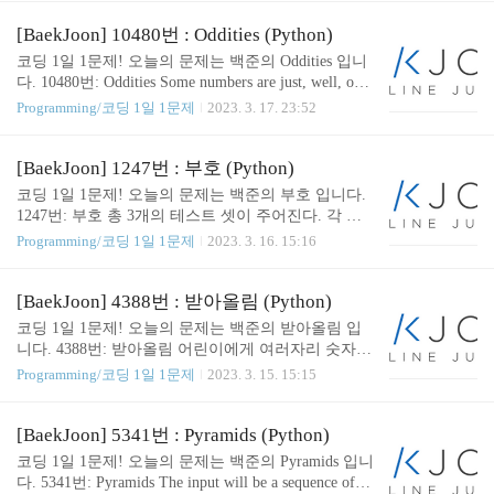
가 2개 생..
ecited. Each recited number is an integer between 1 and
200 (inclusive). They are listed in increasing order, and t
[BaekJoon] 10480번 : Oddities (Python)
here www.acmicpc.net 👨🏻‍💻 문제 풀이 set 을 활용하
코딩 1일 1문제! 오늘의 문제는 백준의 Oddities 입니
여 문제를 풀었습니다. 입력 받은 수에서 가장 큰 수
다. 10480번: Oddities Some numbers are just, well, odd.
를 찾고 이 수와 ra..
For example, the number 3 is odd, because it is not a mu
Programming/코딩 1일 1문제
2023. 3. 17. 23:52
ltiple of two. Numbers that are a multiple of two are not
odd, they are even. More precisely, if a number n can be
expressed as n = 2 ∗ k for some integer k, then n www.a
[BaekJoon] 1247번 : 부호 (Python)
cmicpc.net 👨🏻‍💻 코드 ( Solution ) def oddities(n): ret
코딩 1일 1문제! 오늘의 문제는 백준의 부호 입니다.
urn f"{n} is even" if n % 2 == 0..
1247번: 부호 총 3개의 테스트 셋이 주어진다. 각 테
스트 셋의 첫째 줄에는 N(1 ≤ N ≤ 100,000)이 주어지
Programming/코딩 1일 1문제
2023. 3. 16. 15:16
고, 둘째 줄부터 N개의 줄에 걸쳐 각 정수가 주어진
다. 주어지는 정수의 절댓값은 9223372036854775807
보다 작거 www.acmicpc.net 👨🏻‍💻 문제 풀이 입력 받
[BaekJoon] 4388번 : 받아올림 (Python)
은 수의 합이 0 이면 0 / 0 보다 작으면 - / 0 보다 크면
코딩 1일 1문제! 오늘의 문제는 백준의 받아올림 입
+ 를 출력 하도록 하였습니다. 숫자를 100,000개 까지
니다. 4388번: 받아올림 어린이에게 여러자리 숫자의
입력받을 수 있으므로 시간초과를 피하기 위하여 inp
덧셈을 가르칠 때는 오른쪽 자리부터 왼쪽으로 하나
Programming/코딩 1일 1문제
2023. 3. 15. 15:15
ut() 대신에 sys.stdin.readline() 을 사용하였습니다. sy
씩 계산하는 방법을 가르쳐준다. 이때, 받아올림이
s.stdin.readline() 을 사용하면 뒤에 개행문자가 붙게
발생하게 되며 아이들은 여기서 혼란에 빠진다. 받아
되는데 이를 rstrip() ..
올림이 www.acmicpc.net 👨🏻‍💻 문제 풀이 👨🏻‍💻 코
[BaekJoon] 5341번 : Pyramids (Python)
드 ( Solution ) def carry(num1, num2): carry_count = 0
코딩 1일 1문제! 오늘의 문제는 백준의 Pyramids 입니
carry_num = 0 loop_num = min(len(num1), len(num2))
다. 5341번: Pyramids The input will be a sequence of in