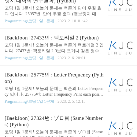
릿지 대학의 연구결과) (Python)
y: html_line = input() original_html_text.append(html_li
코딩 1일 1문제! 오늘의 문제는 백준의 단어 우월 효
ne) except EOFError: break original_html_text = "\n".jo
과 입니다. 25957번: 단어 우월 효과 (캠브릿지 대학
in(original_html_text) 먼저 while 반복문과 EOF Error
의 연구결과) 첫째 줄에는 원래 문장에 쓰인 단어의
Programming/코딩 1일 1문제
2023. 2. 10. 01:42
..
수 $N$이 주어진다. ($1 \le N \le 200\,000$) 두 번째
줄부터 $N$개의 줄에 단어가 주어진다. 각 단어의 길
이는 $1$ 이상 $8$ 이하이다. 중복된 단어는 주어지
[BaekJoon] 27433번 : 팩토리얼 2 (Python)
지 않으 www.acmicpc.net 👨🏻‍💻 문제 풀이 1. 입력
코딩 1일 1문제! 오늘의 문제는 백준의 팩토리얼 2 입
받은 N개의 정상적인 단어를 각 단어별 특정한 조건
니다. 27433번: 팩토리얼 2 0보다 크거나 같은 정수 N
으로 key 를 생성하는 함수 만들기 def matching_key_
이 주어진다. 이때, N!을 출력하는 프로그램을 작성
Programming/코딩 1일 1문제
2023. 2. 6. 20:01
generator(word): key = word if len(word) > 2: key = "-
하시오. www.acmicpc.net 👨🏻‍💻 문제 풀이 math.facto
".join([word[0], word[-1], "".join(sorted(wor..
rial 을 활용하여 입력 받은 N 의 팩토리얼을 구했습
니다. 👨🏻‍💻 코드 ( Solution ) import math def factoria
[BaekJoon] 25775번 : Letter Frequency (Pyth
l_2(N): return math.factorial(N) if __name__ == "__mai
on)
n__": N = int(input()) print(factorial_2(N=N)) GitHub -
코딩 1일 1문제! 오늘의 문제는 백준의 Letter Frequen
SOMJANG/CODINGTEST_PRACTICE: 1일 1문제 sin
cy 입니다. 25775번: Letter Frequency Print each positio
ce 2020.02.07 1일 1문제 since 2020.0..
n and the letter(s) that occur the most in that position, fo
Programming/코딩 1일 1문제
2023. 2. 5. 12:15
llowing the format illustrated in Sample Output. Note th
at each output line starts with a number, immediately foll
owed by a colon (‘:’), followed by a space, followed by
[BaekJoon] 27324번 : ゾロ目 (Same Number
a le www.acmicpc.net 👨🏻‍💻 문제 풀이 1. 여러 문자
s) (Python)
열의 각 위치에 존재하는 알파벳 빈도수를 계산하여
코딩 1일 1문제! 오늘의 문제는 백준의 ゾロ目 (Same
저장하는 diction..