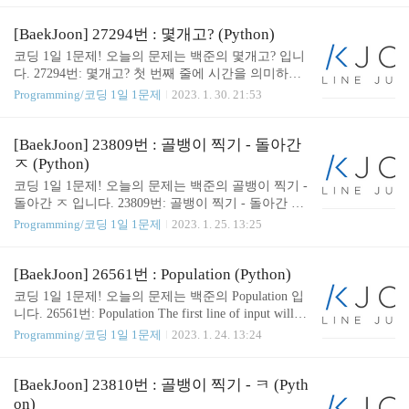
_ == "__main__": X = int(input()) print(hour(X=X)) Git
Hub - SOMJANG/CODINGTEST_PRACTICE: 1일 1문
[BaekJoon] 27294번 : 몇개고? (Python)
제 since 2020.02.07 1일 1문제 since 2020.02.07. Contri
코딩 1일 1문제! 오늘의 문제는 백준의 몇개고? 입니
bute to SOMJANG/CODINGTEST_PRACTICE develop
다. 27294번: 몇개고? 첫 번째 줄에 시간을 의미하는
ment by creating an account on GitHub. github.com
정수 $T$ ($0 \le T \le 23$)와 술의 유무를 의미하는
Programming/코딩 1일 1문제
2023. 1. 30. 21:53
정수 $S$ ($0 \le S \le 1$)가 공백으로 구분되어 주어
진다. $T$가 $11$이하이면 아침 시간, $12$이상 $16$
이하이면 점심 시 www.acmicpc.net 👨🏻‍💻 코드 ( Sol
[BaekJoon] 23809번 : 골뱅이 찍기 - 돌아간
ution ) def metgaego(T, S): if (0
ㅈ (Python)
코딩 1일 1문제! 오늘의 문제는 백준의 골뱅이 찍기 -
돌아간 ㅈ 입니다. 23809번: 골뱅이 찍기 - 돌아간 ㅈ
서준이는 아빠로부터 골뱅이가 들어 있는 상자를 생
Programming/코딩 1일 1문제
2023. 1. 25. 13:25
일 선물로 받았다. 상자 안에는 반시계 방향으로 90
도 돌아간 ㅈ자 모양의 골뱅이가 들어있다. 돌아간
ㅈ자 모양은 가로 및 세로로 각각 5개 www.acmicpc.n
[BaekJoon] 26561번 : Population (Python)
et 👨🏻‍💻 코드 ( Solution ) def golbange_print_ㅈ(N): a
코딩 1일 1문제! 오늘의 문제는 백준의 Population 입
nswer = ['' for _ in range(N * 5)] for idx in range(N*5):
니다. 26561번: Population The first line of input will co
if 2 * N - 1 < idx < 2 * N + N: answer[idx] = "@" * (N
ntain a single integer n that indicates the number of lines
Programming/코딩 1일 1문제
2023. 1. 24. 13:24
* 3) elif idx < 2 * N: answer[idx] = f"{'@' * N}{(..
to follow. Each line will consist of two integers, p and t,
where p is the beginning population, and t is the amount
of time that will pass. Both p and t will be bet www.acm
[BaekJoon] 23810번 : 골뱅이 찍기 - ㅋ (Pyth
icpc.net 👨🏻‍💻 코드 ( Solution ) def population(begin_
on)