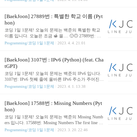
인지 java 인지 "_" 가 문자열에 존재하는지 존재하지
이어서 999가 문제 이름에 포함된 문제를 풀어보았
않는지로 구분합니다. - "_" 가 문자열에 존재 O -> c
습니다. 15913번: 가위 바위 보 999 채점 프로그램과
++ -> java..
가위 바위 보를 999번 해서, 최대한 많이 이겨 보자.
[BaekJoon] 27889번 : 특별한 학교 이름 (Pyt
채점 프로그램은 랜덤을 이용해 가위 바위 보 중 하
hon)
나를 결정하며, 그 코드를 간단히 나타내면 다음과
코딩 1일 1문제! 오늘의 문제는 백준의 특별한 학교
같다. 아래 코드의 변 www.acmicpc.net 👨🏻‍💻 문제
이름 입니다. 오늘은 조금 🍯 을.... 🙂🙃 27889번: 특
풀이 - SOMJANG random 의 randint 를 활용하여 0 ~
별한 학교 이름 GEC에는 여러 학교가 있다. 각 학교
Programming/코딩 1일 1문제
2023. 4. 4. 21:01
2 사이의 숫자를 랜덤으로 출력하도록 하였습니다.
의 약칭과 정식 명칭은 다음과 같다. NLCS: North Lo
👨🏻‍💻 코드 ( Solution ) - SOMJANG import random d
ndon Collegiate School BHA: Branksome Hall Asia KIS:
ef r..
Korea International School SJA: St. Johnsbury Academy
[BaekJoon] 3107번 : IPv6 (Python) (feat. Cha
학교 이름을 좋아하는 규빈이 www.acmicpc.net
tGPT)
👨🏻‍💻 문제 풀이 약어를 key 로 풀네임을 Value 로
코딩 1일 1문제! 오늘의 문제는 백준의 IPv6 입니다.
하는 dictionary 를 만들어 두고 약어를 입력 받으면 di
3107번: IPv6 첫째 줄에 올바른 IPv6 주소가 주어진
ctionary 에 그 값을 key 로 하여 꺼낸 Value 값을 정답
다. 이 주소는 최대 39글자이다. 또한, 주소는 숫자 0-
Programming/코딩 1일 1문제
2023. 4. 1. 13:38
으로 하였습니다. 👨🏻‍💻 코드 ( ..
9, 알파벳 소문자 a-f, 콜론 :으로만 이루어져 있다. w
ww.acmicpc.net 👨🏻‍💻 문제 풀이 - SOMJANG - 1회
차 입력받은 IPv6 문자열을 : 로 split 한 다음 "" 일 경
[BaekJoon] 17588번 : Missing Numbers (Pyt
우 -> 0으로만 이루어져 있는 그룹이 있을 경우 그 중
hon)
한 개 이상 연속된 그룹을 하나 골라 콜론 2개(::) 로
코딩 1일 1문제! 오늘의 문제는 백준의 Missing Numb
변경한 경우 이므로 -> "0000" 을 문자열을 split 한 리
ers 입니다. 17588번: Missing Numbers The first line of
스트의 길이를 8에서 빼고 + 1 한 값 만큼 full_address
input contains a single integer n, where 1 ≤ n ≤ 100. Eac
Programming/코딩 1일 1문제
2023. 3. 20. 22:46
리스트에 넣어줍니다. 이때 :: 을 ":" 으로 split 하면 ""
h of the next n lines contains one number that the child r