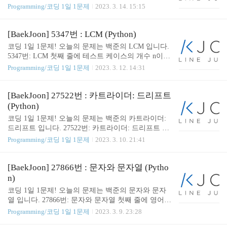
if len(num1) < len(num2): num1, num2 = num2, num1
tegers, one per line. The end of input will be signaled by
Programming/코딩 1일 1문제
2023. 3. 14. 15:15
num1, num2 = list(num1[::-1]), list(num2[::-1]) for idx
the integer 0, and does not represent the base of a pyrami
in rang..
d. All integers, other than the last (zero), are positive. w
ww.acmicpc.net 👨🏻‍💻 문제 풀이 1 부터 n 까지의 합
[BaekJoon] 5347번 : LCM (Python)
은 n x (n+1) / 2 의 값과 같다 는 공식을 활용하였습
코딩 1일 1문제! 오늘의 문제는 백준의 LCM 입니다.
니다. 👨🏻‍💻 코드 ( Solution ) def Pyramids(number):
5347번: LCM 첫째 줄에 테스트 케이스의 개수 n이
return number ..
주어진다. 다음 n개 줄에는 a와 b가 주어진다. a와 b
Programming/코딩 1일 1문제
2023. 3. 12. 14:31
사이에는 공백이 하나 이상 있다. 두 수는 백만보다
작거나 같은 자연수이다. www.acmicpc.net 👨🏻‍💻 문
제 풀이 a 와 b 를 곱한 값을 a 와 b 의 최대공약수로
[BaekJoon] 27522번 : 카트라이더: 드리프트
나누면 최소공배수입니다. 최대공약수를 구하는데에
(Python)
는 math 의 gcd 를 활용했습니다. 👨🏻‍💻 코드 ( Soluti
코딩 1일 1문제! 오늘의 문제는 백준의 카트라이더:
on ) from math import gcd def LCM(a, b): return a * b
드리프트 입니다. 27522번: 카트라이더: 드리프트 레
// gcd(a, b) if __name__ == "__main__": for _ in range
드팀은 2, 4, 5, 6등을 달성하여 총 $20$점을, 블루팀
Programming/코딩 1일 1문제
2023. 3. 10. 21:41
(int(input())): a, b = map(int..
은 1, 3, 7, 8등을 달성하여 총 $19$점을 기록하였다.
www.acmicpc.net 👨🏻‍💻 문제 풀이 입력 받은 값은
"기록(M:SS:SSS) 팀명" 으로 되어있습니다. 공백을
[BaekJoon] 27866번 : 문자와 문자열 (Pytho
기준으로 split 하여 입력 받은 값을 앞의 값을 기록으
n)
로 뒤의 값을 팀명으로 나누었습니다. 기록을 datetim
코딩 1일 1문제! 오늘의 문제는 백준의 문자와 문자
e 객체로 바꾸는데에는 datetime 의 strptime 을 활용했
열 입니다. 27866번: 문자와 문자열 첫째 줄에 영어
습니다. from datetime import datetime def get_race_tim
소문자와 대문자로만 이루어진 단어 $S$가 주어진
Programming/코딩 1일 1문제
2023. 3. 9. 23:28
e_and_team_info(record): race_time, team_inf..
다. 단어의 길이는 최대 $1\,000$이다. 둘째 줄에 정수