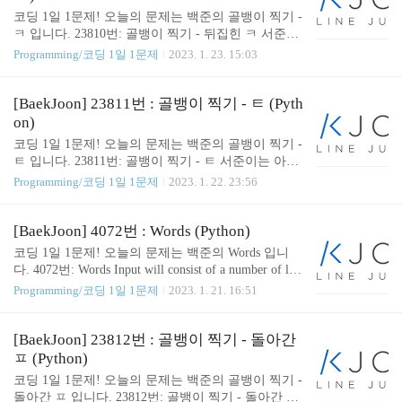
num, time): plus_num = ti..
코딩 1일 1문제! 오늘의 문제는 백준의 골뱅이 찍기 -
ㅋ 입니다. 23810번: 골뱅이 찍기 - 뒤집힌 ㅋ 서준이
는 아빠로부터 골뱅이가 들어 있는 상자를 생일 선물
Programming/코딩 1일 1문제
2023. 1. 23. 15:03
로 받았다. 상자 안에는 뒤집힌 ㅋ자 모양의 골뱅이
가 들어있다. 뒤집힌 ㅋ자 모양은 가로 및 세로로 각
각 5개의 셀로 구성되어 있다. www.acmicpc.net
[BaekJoon] 23811번 : 골뱅이 찍기 - ㅌ (Pyth
👨🏻‍💻 코드 ( Solution ) def golbange_print_ㅋ(N): ans
on)
wer = ['' for _ in range(N * 5)] for idx in range(N*5): if
코딩 1일 1문제! 오늘의 문제는 백준의 골뱅이 찍기 -
idx < N or (2 * N - 1 < idx < 2 * N + N): answer[idx] =
ㅌ 입니다. 23811번: 골뱅이 찍기 - ㅌ 서준이는 아빠
"@" * (N * 5) else: answer[idx] = "@" * N return "..
로부터 골뱅이가 들어 있는 상자를 생일 선물로 받았
Programming/코딩 1일 1문제
2023. 1. 22. 23:56
다. 상자 안에는 ㅌ자 모양의 골뱅이가 들어있다. ㅌ
자 모양은 가로 및 세로로 각각 5개의 셀로 구성되어
있다. 상자에는 정사 www.acmicpc.net 👨🏻‍💻 코드 (
[BaekJoon] 4072번 : Words (Python)
Solution ) def golbange_print_ㅌ(N): answer = ['' for _ i
코딩 1일 1문제! 오늘의 문제는 백준의 Words 입니
n range(N * 5)] for idx in range(N*5): if idx = N * 5 -
다. 4072번: Words Input will consist of a number of line
N or (2 * N - 1 < idx < 2 * N + N): answer[idx] = "@"
s, each containing up to 250 characters. Words will be se
Programming/코딩 1일 1문제
2023. 1. 21. 16:51
* (N * 5) else: answer[idx] = ..
parated by single spaces, i.e. not by tabs, double spaces o
r other characters. Words may be of any length. Input wi
ll be terminated by a line containing a single www.acmic
[BaekJoon] 23812번 : 골뱅이 찍기 - 돌아간
pc.net 👨🏻‍💻 코드 ( Solution ) def words_func(string):
ㅍ (Python)
words = [word[::-1] for word in s..
코딩 1일 1문제! 오늘의 문제는 백준의 골뱅이 찍기 -
돌아간 ㅍ 입니다. 23812번: 골뱅이 찍기 - 돌아간 ㅍ