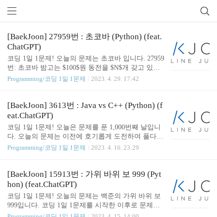
[BaekJoon] 27959번 : 초코바 (Python) (feat.
ChatGPT)
Baekjoon (592)
코딩 1일 1문제! 오늘의 문제는 초코바 입니다. 27959
번: 초코바 밤고는 $100$원 동전을 $N$개 갖고 있고,
그 돈으로 가격이 $M$원인 초코바를 사 먹으려고 한
Programming/코딩 1일 1문제
2023. 4. 29. 17:42
다. 밤고는 갖고 있는 돈으로 초코바를 사 먹을 수 있
는지 알고 싶어 한다. 밤고가 가진 돈이 초코바의 ww
w.acmicpc.net 👨🏻‍💻 문제 풀이 - SOMJANG 100원
[BaekJoon] 3613번 : Java vs C++ (Python) (f
짜리 동전 N 개의 총 금액이 M원보다 커지면 Yes 아
eat.ChatGPT)
니면 No를 출력하도록 하였습니다. 👨🏻‍💻 코드 ( So
코딩 1일 1문제! 오늘은 문제를 푼 1,000번째 날입니
lution ) - SOMJANG def chocobar(N, M): return "Yes" i
다. 오늘의 문제는 이전에 호기롭게 도전하여 풀다가
f N * 100 >= M else "No" if __name__ == "__main__":
예외처리에 스트레스를 받고 잠시 미뤄뒀던 백준의 J
Programming/코딩 1일 1문제
2023. 4. 16. 23:29
N, M = map(int, input().split()) p..
ava vs C++ 입니다. 1,000일 버프를 받아 스트레스 받
아도 다시 풀어보았습니다. 3613번: Java vs C++ Java
예찬론자 김동규와 C++ 옹호가 김동혁은 서로 어떤
[BaekJoon] 15913번 : 가위 바위 보 999 (Pyt
프로그래밍 언어가 최고인지 몇 시간동안 토론을 하
hon) (feat.ChatGPT)
곤 했다. 동규는 Java가 명확하고 에러가 적은 프로그
코딩 1일 1문제! 오늘의 문제는 백준의 가위 바위 보
램을 만든다고 주장했고, 동혁이는 www.acmicpc.net
999입니다. 코딩 1일 1문제를 시작한 이후로 문제를
👨🏻‍💻 문제 풀이 - SOMJANG 1. 변환할 변수가 C++
풀었던 날만 세어보았을 때 오늘이 딱 999일 되는 날
Programming/코딩 1일 1문제
2023. 4. 15. 14:00