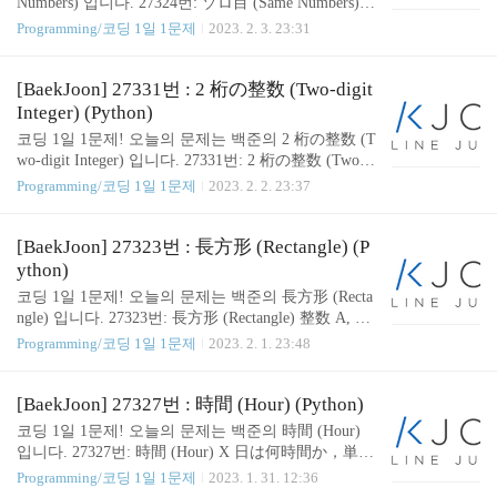
Numbers) 입니다. 27324번: ゾロ目 (Same Numbers) N
の十の位の数字と一の位の数字が同じである場合は
Programming/코딩 1일 1문제
2023. 2. 3. 23:31
1 を，そうでない場合は 0 を出力せよ． www.acmic
pc.net 👨🏻‍💻 코드 ( Solution ) def same_numbers(N): r
eturn int(N // 10 == N % 10) if __name__ == "__main_
[BaekJoon] 27331번 : 2 桁の整数 (Two-digit
_": N = int(input()) print(same_numbers(N=N)) GitHub
Integer) (Python)
- SOMJANG/CODINGTEST_PRACTICE: 1일 1문제 si
코딩 1일 1문제! 오늘의 문제는 백준의 2 桁の整数 (T
nce 2020.02.07 1일 1문제 since 2020.02.07. Contribute
wo-digit Integer) 입니다. 27331번: 2 桁の整数 (Two-d
to SOMJANG/CODINGTEST..
igit Integer) 2 つの数字 A, B が与えられる． 十の位
Programming/코딩 1일 1문제
2023. 2. 2. 23:37
が A であり，一の位が B である 2 桁の正の整数を
出力せよ． www.acmicpc.net 👨🏻‍💻 코드 ( Solution )
def two_digit_integer(A, B): return f"{A}{B}" if __nam
[BaekJoon] 27323번 : 長方形 (Rectangle) (P
e__ == "__main__": A = int(input()) B = int(input()) pri
ython)
nt(two_digit_integer(A=A, B=B)) GitHub - SOMJANG/
코딩 1일 1문제! 오늘의 문제는 백준의 長方形 (Recta
CODINGTEST_PRACTICE: 1일 1문제 since 2020.02.
ngle) 입니다. 27323번: 長方形 (Rectangle) 整数 A, B
07 1일 1문제 sin..
が与えられる．縦の辺の長さが A cm，横の辺の長
Programming/코딩 1일 1문제
2023. 2. 1. 23:48
さが B cm である下図のような長方形の面積は何 c
m2 か求めよ． www.acmicpc.net 👨🏻‍💻 코드 ( Soluti
on ) def rectangle(A, B): return A * B if __name__ ==
[BaekJoon] 27327번 : 時間 (Hour) (Python)
"__main__": A = int(input()) B = int(input()) print(recta
코딩 1일 1문제! 오늘의 문제는 백준의 時間 (Hour)
ngle(A=A, B=B)) GitHub - SOMJANG/CODINGTEST
입니다. 27327번: 時間 (Hour) X 日は何時間か，単位
_PRACTICE: 1일 1문제 since 2020.02.07 1일 1문제 si
(時間) を省いて出力せよ． www.acmicpc.net 👨🏻‍💻
Programming/코딩 1일 1문제
2023. 1. 31. 12:36
nce 2020.02.07. Contribute to S..
코드 ( Solution ) def hour(X): return X * 24 if __name_