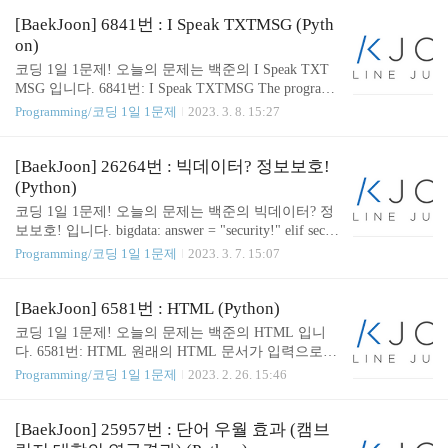
$i$가 주어진다. ($1 \le i \le \left|S\right|$) www.acmicp
c.net 👨🏻‍💻 문제 풀이 입력받은 문자열 S의 i 번째
[BaekJoon] 6841번 : I Speak TXTMSG (Pyth
문자를 출력하는 문자입니다. 문자열의 인덱스는
on)
0번부터 시작하므로 i 번째를 출력하기 위해 i-1 을
코딩 1일 1문제! 오늘의 문제는 백준의 I Speak TXT
인덱스로 하여 꺼내온 문자를 출력하도록 하였습니
MSG 입니다. 6841번: I Speak TXTMSG The program
다. 👨🏻‍💻 코드 ( Solution ) def char_and_string(S, i):
will output text immediately after each line of input. If t
Programming/코딩 1일 1문제
2023. 3. 8. 15:27
return S[i-1] if __name__ == "__main__": S = input()
he input is one of the phrases in the translation table, the
i..
output will be the translation; if the input does not appea
r in the table, the output will be the original word. The t
[BaekJoon] 26264번 : 빅데이터? 정보보호!
ransla www.acmicpc.net 👨🏻‍💻 문제 풀이 Short Form
(Python)
을 Key 로 Translation 을 Value 로 하는 Dicti..
코딩 1일 1문제! 오늘의 문제는 백준의 빅데이터? 정
보보호! 입니다. bigdata: answer = "security!" elif secur
ity < bigdata: answer = "bigdata?" 같으면 bigdata? secur
Programming/코딩 1일 1문제
2023. 3. 7. 15:07
ity 를 security 값이 더 크면 security! 를 bigdata 값이
더 크면 bigdata? 를 정답으로 하도록 하였습니다.
👨🏻‍💻 코드 ( Solution ) def bigdata_or_sercurity(N, st
[BaekJoon] 6581번 : HTML (Python)
udent_list): answer = "bigdata? security!" idx = 0 securit
코딩 1일 1문제! 오늘의 문제는 백준의 HTML 입니
y, bigdata = 0, 0 for _ in range(N): if student_list[idx] =
다. 6581번: HTML 원래의 HTML 문서가 입력으로
= "s": security += ..
주어진다. 이 텍스트는 단어와 HTML 태그들로 이루
Programming/코딩 1일 1문제
2023. 2. 26. 15:46
어져 있으며, 태그는 한 개 이상의 공백문자나 탭, 개
행 문자 등으로 구분된다. 단어는 연속된 알파벳, 숫
자, 또는 www.acmicpc.net 👨🏻‍💻 문제 풀이 1. HTML
[BaekJoon] 25957번 : 단어 우월 효과 (캠브
텍스트 입력 받기 original_html_text = [] while True: tr