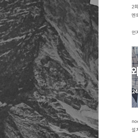
2회
멘
먼저
no
설