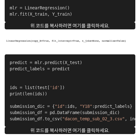
mlr = LinearRegression()

mlr.fit(X_train, Y_train)
위 코드를 복사하려면 여기를 클릭하세요.
predict = mlr.predict(X_test)

predict_labels = predict

ids = list(test[
'id'
])

print(len(ids))

submission_dic = {
"id"
:ids, 
"Y18"
:predict_labels}

submission_df = pd.DataFrame(submission_dic)

submission_df.to_csv(
"dacon_temp_sub_02_3.csv"
, inde
위 코드를 복사하려면 여기를 클릭하세요.