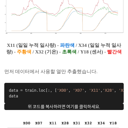
X11 (일일 누적 일사량) -
파란색
/ X34
(일일 누적 일사
량)
-
주황색
/ X32 (기온) -
초록색
/ Y18 (센서) -
빨간색
먼저 데이터에서 사용할 열만 추출했습니다.
data = train.loc[:, [
'X00'
, 
'X07'
, 
'X11'
,
'X28'
, 
'X31
data
위 코드를 복사하려면 여기를 클릭하세요.