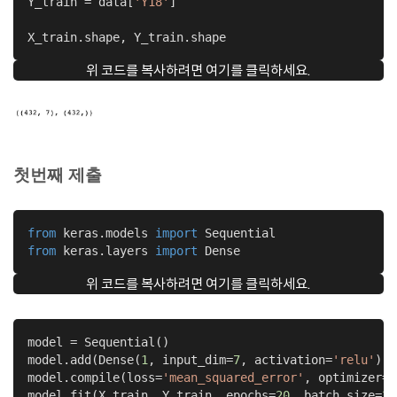
Y_train = data[
'Y18'
]

X_train.shape, Y_train.shape
위 코드를 복사하려면 여기를 클릭하세요.
첫번째 제출
from
 keras.models 
import
from
 keras.layers 
import
 Dense
위 코드를 복사하려면 여기를 클릭하세요.
model = Sequential()

model.add(Dense(
1
, input_dim=
7
, activation=
'relu'
))

model.compile(loss=
'mean_squared_error'
, optimizer=
'
model.fit(X_train, Y_train, epochs=
20
, batch_size=
32