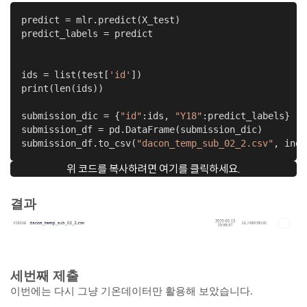
predict = mlr.predict(X_test)

predict_labels = predict

ids = list(test[
'id'
])

print(len(ids))

submission_dic = {
"id"
:ids, 
"Y18"
:predict_labels}

submission_df = pd.DataFrame(submission_dic)

submission_df.to_csv(
"dacon_temp_sub_02_2.csv"
, inde
위 코드를 복사하려면 여기를 클릭하세요.
결과
세번째 제출
이번에는 다시 그냥 기온데이터만 활용해 보았습니다.