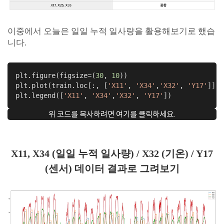
이중에서 오늘은 일일 누적 일사량을 활용해보기로 했습
니다.
plt.figure(figsize=(
30
, 
10
))

plt.plot(train.loc[:, [
'X11'
, 
'X34'
,
'X32'
, 
'Y17'
]].d
plt.legend([
'X11'
, 
'X34'
,
'X32'
, 
'Y17'
])
위 코드를 복사하려면 여기를 클릭하세요.
X11, X34 (일일 누적 일사량) / X32 (기온) / Y17
(센서) 데이터 결과로 그려보기