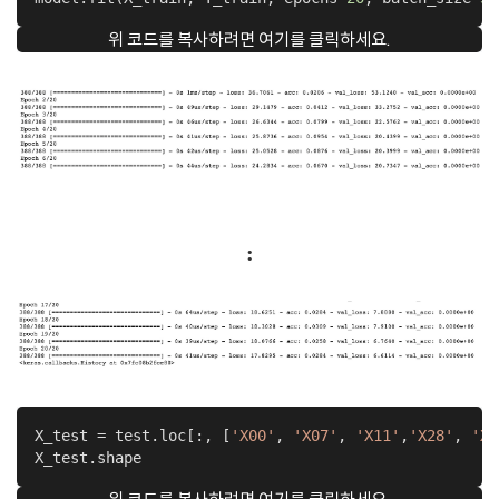
위 코드를 복사하려면 여기를 클릭하세요.
:
X_test = test.loc[:, [
'X00'
, 
'X07'
, 
'X11'
,
'X28'
, 
'X3
X_test.shape