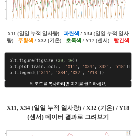
X11 (일일 누적 일사량) -
파란색
/ X34
(일일 누적 일사
량)
-
주황색
/ X32 (기온) -
초록색
/ Y17 (센서) -
빨간색
plt.figure(figsize=(
30
, 
10
))

plt.plot(train.loc[:, [
'X11'
, 
'X34'
,
'X32'
, 
'Y18'
]].d
plt.legend([
'X11'
, 
'X34'
,
'X32'
, 
'Y18'
])
위 코드를 복사하려면 여기를 클릭하세요.
X11, X34 (일일 누적 일사량) / X32 (기온) / Y18
(센서) 데이터 결과로 그려보기