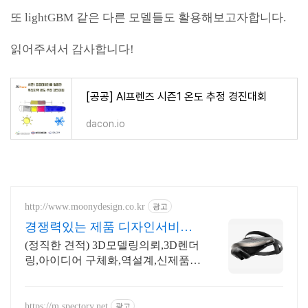
또 lightGBM 같은 다른 모델들도 활용해보고자합니다.
읽어주셔서 감사합니다!
[공공] AI프렌즈 시즌1 온도 추정 경진대회
dacon.io
http://www.moonydesign.co.kr
광고
경쟁력있는 제품 디자인서비스
국제디자인어워드 레드닷 수상
(정직한 견적) 3D모델링의뢰,3D렌더
링,아이디어 구체화,역설계,신제품개
발 제품 개발에 대한 모든것을 연구
합니다. 언제든지 연락주시면 친절히
상담드립니다.
https://m.spectory.net
광고