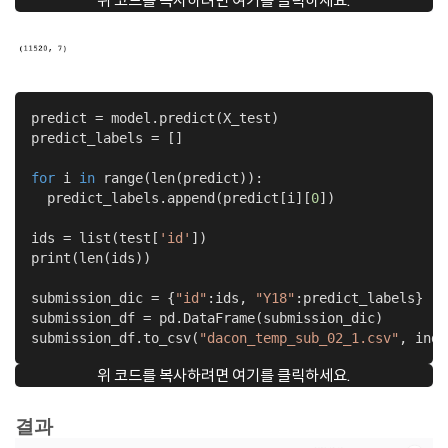
위 코드를 복사하려면 여기를 클릭하세요.
predict = model.predict(X_test)

predict_labels = []

for
 i 
in
 range(len(predict)):

  predict_labels.append(predict[i][
0
])

ids = list(test[
'id'
])

print(len(ids))

submission_dic = {
"id"
:ids, 
"Y18"
:predict_labels}

submission_df = pd.DataFrame(submission_dic)

submission_df.to_csv(
"dacon_temp_sub_02_1.csv"
, inde
위 코드를 복사하려면 여기를 클릭하세요.
결과