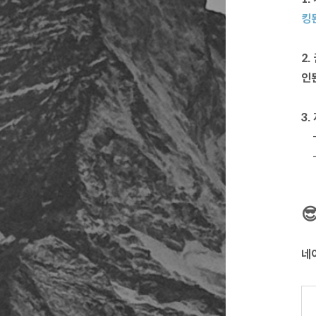
킹
2
인
3.
-
-

네