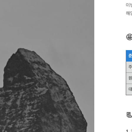
이
해

주
원
대

1