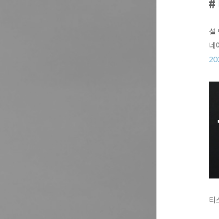
#
설
네
20
티