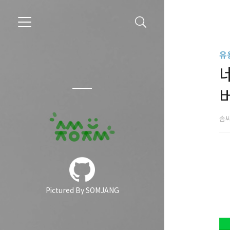
유
솜
Pictured By SOMJANG