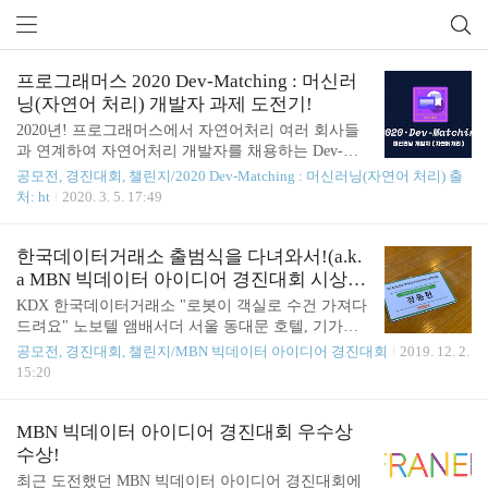
프로그래머스 2020 Dev-Matching : 머신러
닝(자연어 처리) 개발자 과제 도전기!
공모전, 경진대회, 챌린지 (4)
2020년! 프로그래머스에서 자연어처리 여러 회사들
과 연계하여 자연어처리 개발자를 채용하는 Dev-Mat
ching 챌린지가 열렸습니다. 마침 멀티캠퍼스 자연어
공모전, 경진대회, 챌린지/2020 Dev-Matching : 머신러닝(자연어 처리) 출
처리 과정을 마치고 쿠팡 상차 아르바이트를 하며 취
처: ht
2020. 3. 5. 17:49
업을 준비하고 있던 저에게 열정을 불태울 만한 기회
가 생겼습니다. 이 Dev-Matching은 11개 회사 중에서
5개 회사 서류 접수 -> 사전 과제 -> 코딩테스트 ( 과
한국데이터거래소 출범식을 다녀와서!(a.k.
제 통과 인원들 ) -> 지원한 회사 중 합격한 회사 면접
a MBN 빅데이터 아이디어 경진대회 시상
순으로 일정이 진행되었습니다. 먼저 서류를 제출하
식)
KDX 한국데이터거래소 "로봇이 객실로 수건 가져다
고 과제를 열심히 기다렸습니다. 2월 1일! 드디어 과
드려요" 노보텔 앰배서더 서울 동대문 호텔, 기가지
제가 오픈되었습니다. 과제의 내용은 해시코드라는
니 호텔 로봇 `엔봇` 도입 "호텔 로봇이 도착했습니
공모전, 경진대회, 챌린지/MBN 빅데이터 아이디어 경진대회
2019. 12. 2.
개발 관련 질문과 답변이 올라오는 홈페이지의 질문
다. 객실 앞 로봇에서 물품을 5분 이내에 가져가주세
15:20
글을 자동으로 분류할 수 있는 모델을 만드는 것이었
요."로봇을 객실 서비스에 도입하는 호텔이 늘고 있
습니다. 이 글이 5개..
다. 노보텔 앰배서더 서울 동대문 호텔 앤드 레지던
스(노보텔 앰배서더 동대문)는 2일부터 기가지니 호
MBN 빅데이터 아이디어 경진대회 우수상
텔 로봇 '엔봇'을 객실 서비스에 도입했다고 밝혔다.
수상!
기가지니 호텔로봇 서비스는 KT가 지난해 선보였던
최근 도전했던 MBN 빅데이터 아이디어 경진대회에