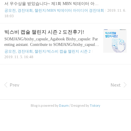
'기가지니 호텔'의 움 kdx.kr 바로 12월 2일인 오늘!
서 우수상을 받았습니다~ 제1회 MBN 빅데이터 아이
우리나라 최초의 데이터 거래소인 한국데이터거래소
디어 경진대회 수상자 발표 - 유통소비 데이터거래소
공모전, 경진대회, 챌린지/MBN 빅데이터 아이디어 경진대회
2019. 11. 6.
가 출범식을 가지며 그 시작을 알렸습니다. 저는 오
국내 최대 ‘유통∙소비 빅데이터 플랫폼’ 으로 새로운
18:03
늘 MBN 빅데이터 아이디어 경진대회 시상식에 참석
데이터 시장을 열겠습니다.::KDX::한국데이터거래
하기 위해서 출범식에 다녀왔습니다. MBN ..
소::유통소비 데이터거래소 kdx.mbn.co.kr 같이 고생
하며 준비했던 팀원들과 중간중간 계속 저희를 지도
빅스비 캡슐 챌린지 시즌 2 도전후기!
해주셨던 이동환 PM님 그리고 정말 소중한 피드백
SOMJANG/bixby_capsule_Agabook Bixby_capsule: Par
남겨주셨던 교육생분들 정말 감사합니다~ datart data
enting asistant. Contribute to SOMJANG/bixby_capsule_
analysis for business datart.tistory.com ↑ 도움을 주셨던
Agabook development by creating an account on GitHu
공모전, 경진대회, 챌린지/빅스비 캡슐 챌린지 시즌 2
PM님 블로그
b. github.com 1. 도전하게 된 계기 기존에 초보 엄마,
2019. 11. 5. 16:48
아빠들을 위한 챗봇을 개발하려고 했던 팀에서 이 주
제를 가지고 이 빅스비 캡슐 챌린지에 도전해보면 어
떻겠냐는 의견이 나왔고 다들 동의하에 도전해보기
로 했습니다. 빅스비 캡슐은 제가 아이폰을 사용하다
보니 이 챌린지를 하면서 처음 알게된 플랫폼이었습
Prev
Next
니다. 빅스비 캡슐이란 빅스비에서 이용할 수 있는
서비스로 빅스비가 다양한 도메인에대한 내용을 이
캡슐을 통해 커버하고 사용자는..
Blog is powered by
Daum
/ Designed by
Tistory