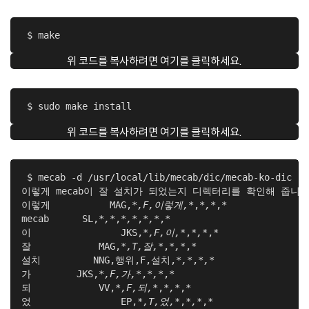
 $ make
위 코드를 복사하려면 여기를 클릭하세요.
 $ sudo make install
위 코드를 복사하려면 여기를 클릭하세요.
 $ mecab -d /usr/local/lib/mecab/dic/mecab-ko-dic

이렇게 mecab이 잘 설치가 되었는지 디렉터리를 확인해 줍니다.
이렇게		MAG,
*,F,이렇게,*
,
*,*
,*

mecab	   SL,
*,*
,
*,*
,
*,*
,*

이		  JKS,
*,F,이,*
,
*,*
,*

잘	      MAG,
*,T,잘,*
,
*,*
,*

설치 	     NNG,행위,F,설치,
*,*
,
*,*
가     	  JKS,
*,F,가,*
,
*,*
,*

되 	      VV,
*,F,되,*
,
*,*
,*

었 		  EP,
*,T,었,*
,
*,*
,*
