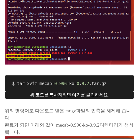
 $ tar xvfz mecab-
0
.
996
-ko-
0
.
9.2
.tar.gz
위 코드를 복사하려면 여기를 클릭하세요.
위의 명령어로 다운로드 받은 tar.gz파일의 압축을 해제해 줍니
다.
완료가 되면 아래와 같이 mecab-0.996-ko-0.9.2디렉터리가 생성
됩니다.