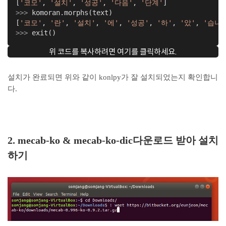
[
'코모'
, 
'설치'
, 
'성공'
, 
'다음'
, 
'단계'
>>> 
komoran.morphs(text)

[
'코모'
, 
'란'
, 
'설치'
, 
'에'
, 
'성공'
, 
'하'
, 
'았'
, 
'습니
>>> 
exit()
위 코드를 복사하려면 여기를 클릭하세요.
설치가 완료되면 위와 같이 konlpy가 잘 설치되었는지 확인합니
다.
2. mecab-ko & mecab-ko-dic다운로드 받아 설치
하기