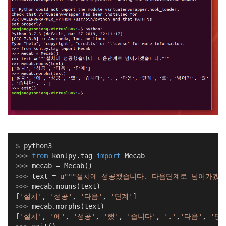
>>> 
from
 konlpy.tag 
import
>>> 
>>> 
text = 
u"""설치에 성공했습니다. 다음단계로 넘어가겠습
>>> 
mecab.nouns(text)

[
'설치'
, 
'성공'
, 
'다음'
, 
'단계'
>>> 
mecab.morphs(text)

[
'설치'
, 
'에'
, 
'성공'
, 
'했'
, 
'습니다'
, 
'.'
,
'다음'
, 
'단