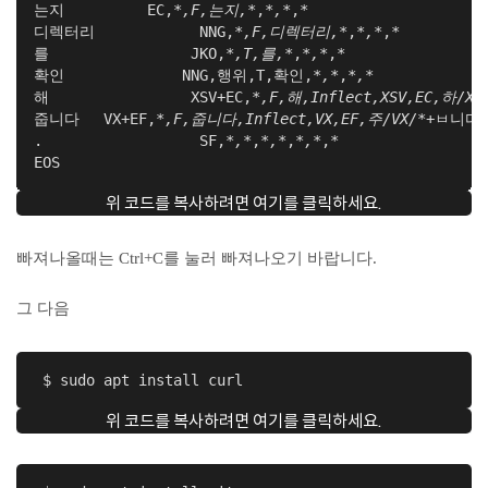
는지	     EC,
*,F,는지,*
,
*,*
,*

디렉터리		   NNG,
*,F,디렉터리,*
,
*,*
,*

를 		  JKO,
*,T,를,*
,
*,*
,*

확인 		 NNG,행위,T,확인,
*,*
,
*,*
해 		  XSV+EC,
*,F,해,Inflect,XSV,EC,하/XS
줍니다 	VX+EF,
*,F,줍니다,Inflect,VX,EF,주/VX/*
+ㅂ니다/E
.		   SF,
*,*
,
*,*
,
*,*
,*

위 코드를 복사하려면 여기를 클릭하세요.
빠져나올때는 Ctrl+C를 눌러 빠져나오기 바랍니다.
그 다음
 $ sudo apt install curl
위 코드를 복사하려면 여기를 클릭하세요.