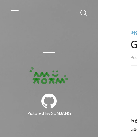
머
G
솜
Pictured By SOMJANG
요
Go