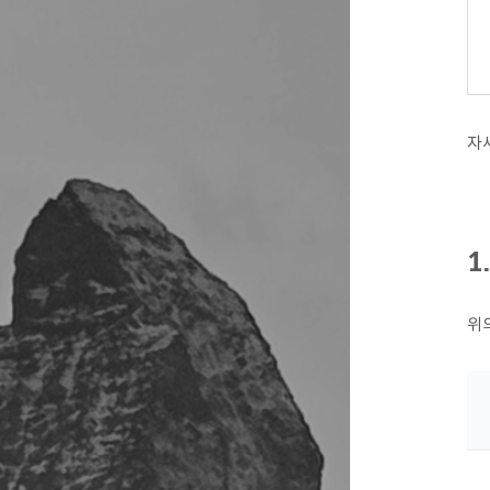
자
1
위의