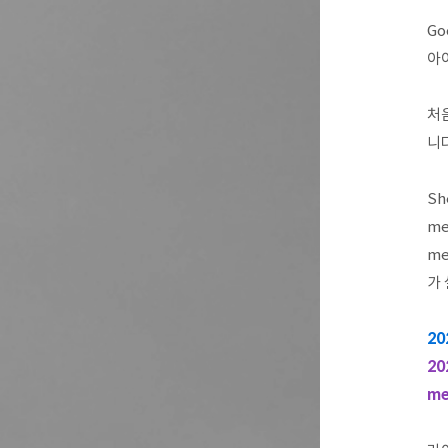
G
아
처
니다
Sh
me
me
가
20
20
m