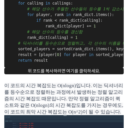
for
 calling 
in
 callings:

# 해당 선수가 추월한 선수들의 등수를 1씩 감소시킴
for
 player, rank 
in
 rank_dict.items():

if
 rank < rank_dict[calling]:

                rank_dict[player] += 
1
# 해당 선수의 등수를 갱신함
        rank_dict[calling] = 
1
# 딕셔너리를 등수순으로 정렬하고, 각 선수의 이름을 배
    sorted_players = sorted(rank_dict.items(), key=
l
    result = [player[
0
] 
for
 player 
in
 sorted_players]
return
 result
위 코드를 복사하려면 여기를 클릭하세요.
이 코드의 시간 복잡도는 O(nlogn)입니다. 이는 딕셔너리
를 등수순으로 정렬하는 과정에서 발생하는 정렬 알고리
즘의 시간 복잡도 때문입니다. 만약 정렬 알고리즘이 퀵
소트와 같은 O(nlogn)의 시간 복잡도를 가지는 경우에도,
이 코드의 최악 시간 복잡도는 O(n^2)이 될 수 있습니다.