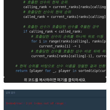
# 호출한 선수의 현재 순위
        calling_rank = current_ranks[ranks[calling]
-
# 호출당한 선수의 현재 순위
        called_rank = current_ranks[ranks[calling]]

# 호출한 선수가 호출당한 선수를 추월한 경우
if
 calling_rank < called_rank:

# 호출당한 선수의 순위를 하나씩 뒤로 이동
for
 i 
in
 range(ranks[calling], ranks[pla
                current_ranks[i] -= 
1
# 호출당한 선수를 호출한 선수 바로 뒤에 위치
            current_ranks[ranks[calling]
-1
], current
# 현재 순위를 바탕으로 선수 이름을 정렬한 결과 반환
return
 [player 
for
 _, player 
in
 sorted(zip(curre
위 코드를 복사하려면 여기를 클릭하세요.