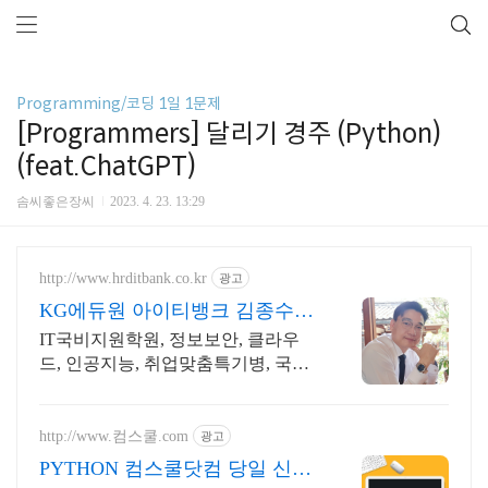
Programming/코딩 1일 1문제
[Programmers] 달리기 경주 (Python)
(feat.ChatGPT)
솜씨좋은장씨
2023. 4. 23. 13:29
http://www.hrditbank.co.kr
광고
KG에듀원 아이티뱅크 김종수
27년경력전문가 IT취업상담
IT국비지원학원, 정보보안, 클라우
드, 인공지능, 취업맞춤특기병, 국비
취업교육.
http://www.컴스쿨.com
광고
PYTHON 컴스쿨닷컴 당일 신청