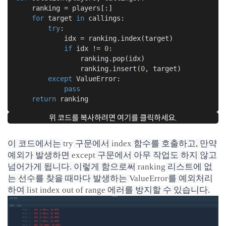
    ranking = players[:]

for
 target 
in
 callings:

try
:

            idx = ranking.index(target)

if
 idx != 
0
:

                ranking.pop(idx)

                ranking.insert(
0
, target)

except
 ValueError:

pass
return
 ranking
위 코드를 복사하려면 여기를 클릭하세요.
이 코드에서는
try
구문에서
index
함수를 호출하고, 만약
예외가 발생하면
except
구문에서 아무 작업도 하지 않고
넘어가게 됩니다. 이렇게 함으로써
ranking
리스트에 없
는 선수를 찾을 때마다 발생하는
ValueError
를 예외처리
하여
list index out of range
에러를 방지할 수 있습니다.