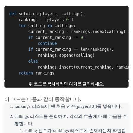
def
solution
(players, callings)
:
    rankings = [players[
0
]]

for
 calling 
in
 callings:

        current_ranking = rankings.index(calling) 
if
if
 current_ranking == 
0
:

continue
if
 current_ranking == len(rankings):

            rankings.append(calling)

else
:

            rankings.insert(current_ranking, ranking
return
 rankings
위 코드를 복사하려면 여기를 클릭하세요.
이 코드는 다음과 같이 동작합니다.
rankings 리스트에 맨 처음 선수(players[0])를 넣습니다.
callings 리스트를 순회하며, 각각의 호출에 대해 다음을 수
행합니다.
calling 선수가 rankings 리스트에 존재하는지 확인합