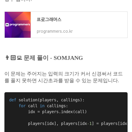
프로그래머스
programmers.co.kr
👨🏻‍💻
문제 풀이 - SOMJANG
이 문제는 주어지는 입력의 크기가 커서 신경써서 코드
를 풀지 못하면 시간초과를 받을 수 있는 문제입니다.
def
solution
(players, callings)
:
for
 call 
in
 callings:

        idx = players.index(call)

        players[idx], players[idx
-1
] = players[idx
-1