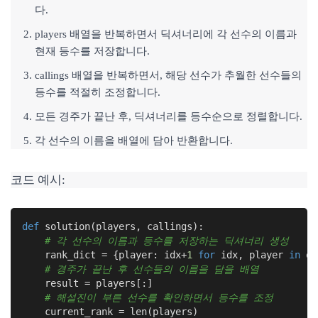
다.
players 배열을 반복하면서 딕셔너리에 각 선수의 이름과
현재 등수를 저장합니다.
callings 배열을 반복하면서, 해당 선수가 추월한 선수들의
등수를 적절히 조정합니다.
모든 경주가 끝난 후, 딕셔너리를 등수순으로 정렬합니다.
각 선수의 이름을 배열에 담아 반환합니다.
코드 예시:
def
solution
(players, callings)
:
# 각 선수의 이름과 등수를 저장하는 딕셔너리 생성
    rank_dict = {player: idx+
1
for
 idx, player 
in
 en
# 경주가 끝난 후 선수들의 이름을 담을 배열
    result = players[:]

# 해설진이 부른 선수를 확인하면서 등수를 조정
    current_rank = len(players)
