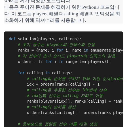
아래는 제가 작성한 코드입니다.
다음은 주어진 문제를 해결하기 위한 Python3 코드입니
다. 이 코드는 players 배열과 calling 배열의 인덱싱을 최
소화하기 위해 딕셔너리를 사용합니다.
def
solution
(players, callings)
:
# 초기 등수는 players의 인덱스와 같음
    ranks = {name: i 
for
 i, name 
in
 enumerate(player
# 각 선수의 초기 순서도 players의 인덱스와 같음
    orders = [i 
for
 i 
in
 range(len(players))]

for
 calling 
in
 callings:

# calling의 순서를 구하기 위해 이전 순서(orde
        idx = orders[ranks[calling]] - 
1
# calling을 추월한 선수는 idx번째 선수
# idx번째 선수는 calling 자리로 이동
        ranks[players[idx]], ranks[calling] = ranks[
# calling의 순서를 갱신
        orders[ranks[calling]] = orders[ranks[player
# 등수순으로 정렬된 선수 이름 배열 생성