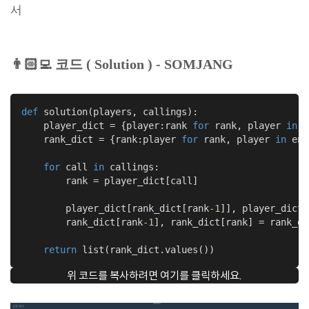
서
👨🏻‍💻
코드 ( Solution
)
- SOMJANG
def
solution
(players, callings)
:
    player_dict = {player:rank 
for
 rank, player 
in
 e
    rank_dict = {rank:player 
for
 rank, player 
in
 enu
for
 call 
in
 callings:

        rank = player_dict[call]

        player_dict[rank_dict[rank
-1
]], player_dict[
        rank_dict[rank
-1
], rank_dict[rank] = rank_di
return
 list(rank_dict.values())
위 코드를 복사하려면 여기를 클릭하세요.