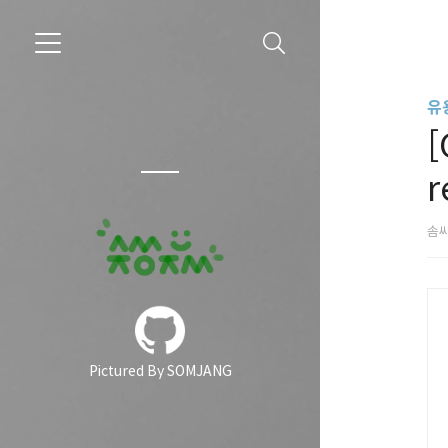
유용
[
r
솜
Pictured By SOMJANG