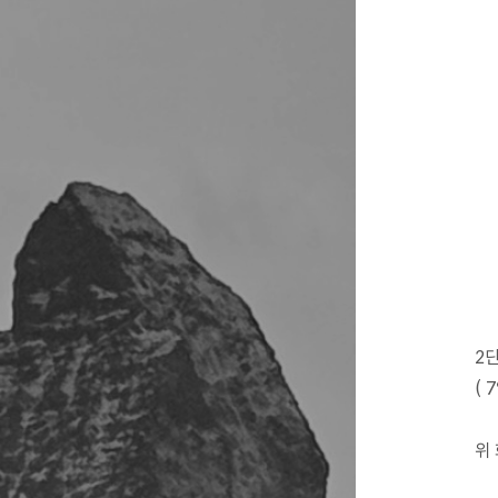
2
(
위