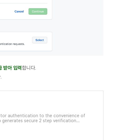
급 받아 입력
합니다.
.
ctor authentication to the convenience of
 generates secure 2 step verification
ou protect your account from hackers and