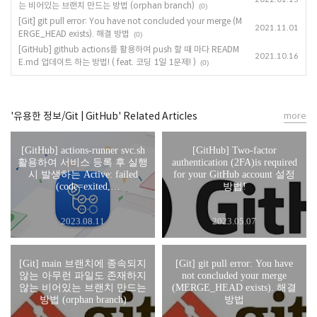
는 비어있는 브랜치 만드는 방법 (orphan branch)
(0)
[Git] git pull error: You have not concluded your merge (M
2021.11.01
ERGE_HEAD exists). 해결 방법
(0)
[GitHub] github actions를 활용하여 push 할 때 마다 READM
2021.10.16
E.md 업데이트 하는 방법! ( feat. 코딩 1일 1문제! )
(0)
'유용한 정보/Git | GitHub' Related Articles
more
[GitHub] actions-runner svc.sh
[GitHub] Two-factor
활용하여 서비스 등록 후 실행
authentication (2FA)is required
시 발생하는 Active: failed
for your GitHub account 설정
(code=exited,
방법!
status=203/EXEC) 해결 방법
2023.08.11
2023.05.07
[Git] main 브랜치에 종속되지
[Git] git pull error: You have
않는 아무런 파일도 존재하지
not concluded your merge
않는 비어있는 브랜치 만드는
(MERGE_HEAD exists). 해결
방법 (orphan branch)
방법