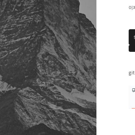
이제
gi