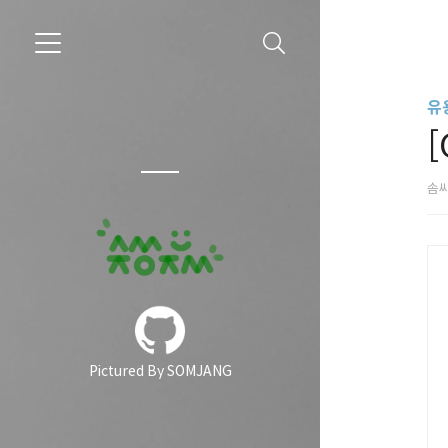
유용
[
솜
Pictured By SOMJANG