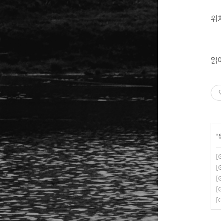
위
읽
'
[
[
[
[
[