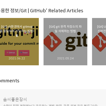
용한 정보/Git | GitHub' Related Articles
[Git] cli환경에서 gitmoji
[Git] git 원격 저장소의 파
[Git]
를 활용하여 커밋하는 방법!
일 삭제하는 방법
신버전
🐛
2021.06.22
2021.05.24
omments
솜씨좋은장씨