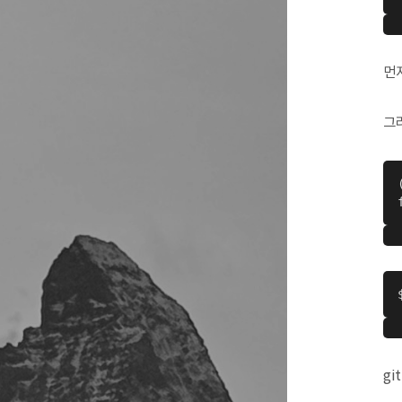
먼
그
gi