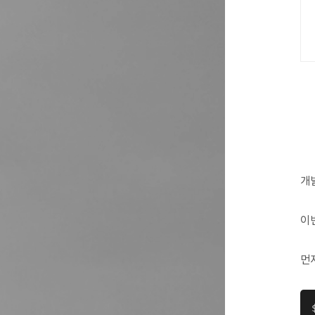
개
이번
먼저