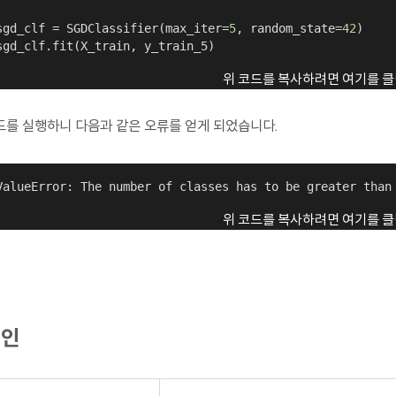
sgd_clf = SGDClassifier(max_iter=
5
, random_state=
42
)

sgd_clf.fit(X_train, y_train_5)
위 코드를 복사하려면 여기를 클
드를 실행하니 다음과 같은 오류를 얻게 되었습니다.
ValueError: The number of classes has to be greater than
위 코드를 복사하려면 여기를 클
원인