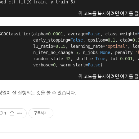
sgd_clf.fit(X_train, y_train_5)
위 코드를 복사하려면 여기를 클
SGDClassifier(alpha=
0.0001
, average=
False
, class_weight=
              early_stopping=
False
, epsilon=
0.1
, eta0=
0.
              l1_ratio=
0.15
, learning_rate=
'optimal'
, lo
              n_iter_no_change=
5
, n_jobs=
None
, penalty=
'
              random_state=
42
, shuffle=
True
, tol=
0.001
, 
              verbose=
0
, warm_start=
False
)
위 코드를 복사하려면 여기를 클
상없이 잘 실행되는 것을 볼 수 있습니다.
1
구독하기