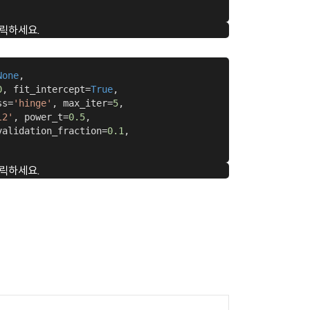
릭하세요.
None
,

0
, fit_intercept=
True
,

ss=
'hinge'
, max_iter=
5
,

l2'
, power_t=
0.5
,

validation_fraction=
0.1
,

릭하세요.