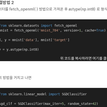
결방법 2
터를 fetch_openml( ) 방법으로 가져온 후 astype(np.int8) 로
from
 sklearn.datasets 
import
 fetch_openml

mnist = fetch_openml(
'mnist_784'
, version=
1
, cache=
True
)

X, y = mnist[
'data'
], mnist[
'target'
]

y = y.astype(np.int8)
위 코드를 복사하려면 여기를 클
의 방법을 거치고 나면
from
 sklearn.linear_model 
import
 SGDClassifier

sgd_clf = SGDClassifier(max_iter=
5
, random_state=
42
)
