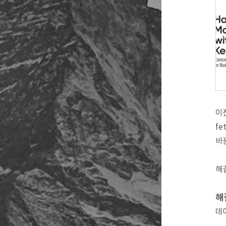
이전
fe
바
해
해
데이