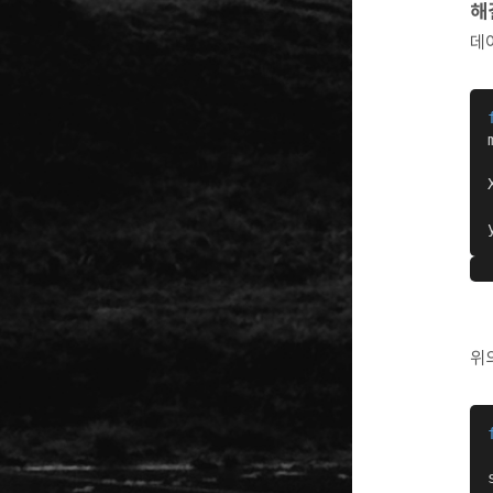
해
데이
위