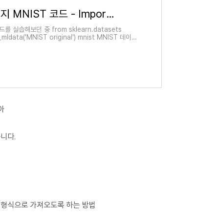
[핸즈온머신러닝] 124페이지 MNIST 코드 - ImportError: cannot import name 'fetch_mldata' from 'sklearn.datasets' 해결방법
 실습해보던 중 from sklearn.datasets
_mldata('MNIST original') mnist MNIST 데이터
----..
아
니다.
일한 형식으로 가져오도록 하는 방법