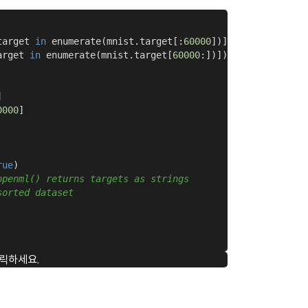
target 
in
 enumerate(mnist.target[:
60000
])]))[:, 
1
]

arget 
in
 enumerate(mnist.target[
60000
:])]))[:, 
1
]



0000
]

rue
)

openml() returns targets as strings
sorted dataset
릭하세요.