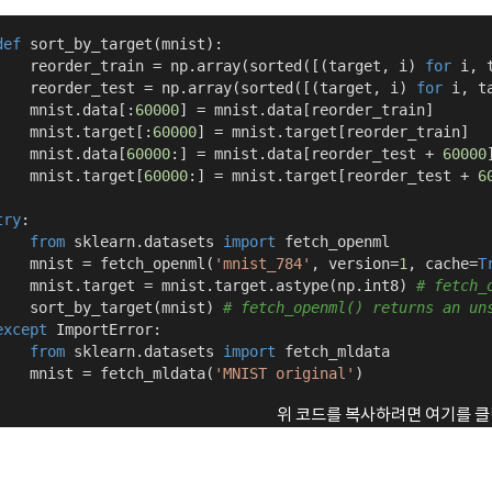
def
sort_by_target
(mnist)
:
    reorder_train = np.array(sorted([(target, i) 
for
 i, 
    reorder_test = np.array(sorted([(target, i) 
for
 i, t
    mnist.data[:
60000
] = mnist.data[reorder_train]

    mnist.target[:
60000
] = mnist.target[reorder_train]

    mnist.data[
60000
:] = mnist.data[reorder_test + 
60000
]
    mnist.target[
60000
:] = mnist.target[reorder_test + 
6
try
:

from
 sklearn.datasets 
import
 fetch_openml

    mnist = fetch_openml(
'mnist_784'
, version=
1
, cache=
T
    mnist.target = mnist.target.astype(np.int8) 
# fetch_
    sort_by_target(mnist) 
# fetch_openml() returns an un
except
 ImportError:

from
 sklearn.datasets 
import
 fetch_mldata

    mnist = fetch_mldata(
'MNIST original'
)
위 코드를 복사하려면 여기를 클