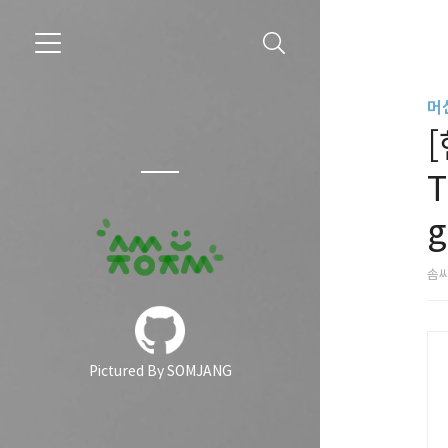
머
[
T
g
솜
Pictured By SOMJANG