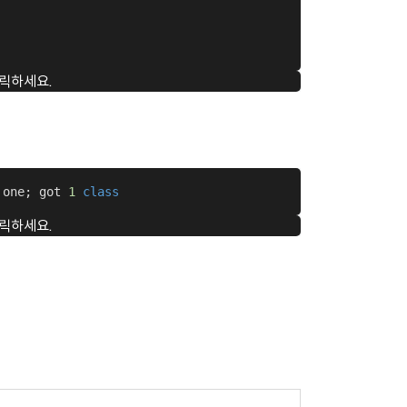
릭하세요.
 one; got 
1
class
릭하세요.