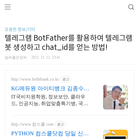
유용한 정보/기타
텔레그램 BotFather를 활용하여 텔레그램
봇 생성하고 chat_id를 얻는 방법!
솜씨좋은장씨
2021. 12. 12. 23:41
http://www.hrditbank.co.kr
광고
KG에듀원 아이티뱅크 김종수
27년경력전문가 IT취업상담
IT국비지원학원, 정보보안, 클라우
드, 인공지능, 취업맞춤특기병, 국비
취업교육.
http://www.컴스쿨.com
광고
PYTHON 컴스쿨닷컴 당일 신청