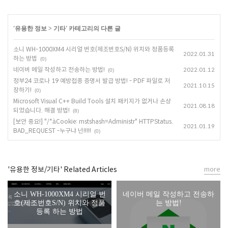
'
유용한 정보
>
기타
' 카테고리의 다른 글
소니 WH-1000XM4 시리얼 번호(제조번호S/N) 위치와 정품등록
2022.01.31
하는 방법
(0)
네이버 메일 작성하고 전송하는 방법!
2022.01.12
(0)
정부24 코로나 19 예방접종 증명서 발급 방법! - PDF 파일로 저
2021.10.15
장하기!
(0)
Microsoft Visual C++ Build Tools 설치 패키지가 없거나 손상
2021.08.18
되었습니다. 해결 방법!
(8)
[보안 중요!] "/*àCookie: mstshash=Administr" HTTPStatus.
2021.01.19
BAD_REQUEST -누구냐 넌!!!!!
(0)
'유용한 정보/기타' Related Articles
more
소니 WH-1000XM4 시리얼 번
네이버 메일 작성하고 전송하
호(제조번호S/N) 위치와 정품
는 방법!
등록 하는 방법