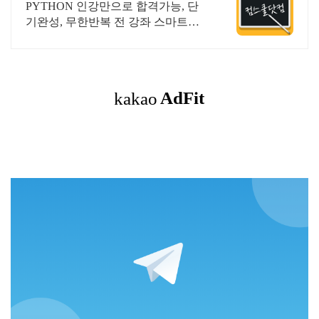
&결제시 기프티콘!
PYTHON 인강만으로 합격가능, 단
기완성, 무한반복 전 강좌 스마트폰
학습가능