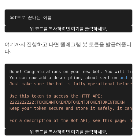
bot으로 끝나는 이름
위 코드를 복사하려면 여기를 클릭하세요.
여기까지 진행하고 나면 텔레그램 봇 토큰을 발급해줍니
다.
Done! Congratulations on your new bot. You will find
You can now add a description, about section 
and
 pro
Just make sure the bot is fully operational before y
Use this token to access the HTTP API:

2222222222:TOK9E4NTOKEN7BTOKENT3FOKENTOKENTOEKN

Keep your token secure and store it safely, it can b
For a description of the Bot API, see this page: htt
위 코드를 복사하려면 여기를 클릭하세요.