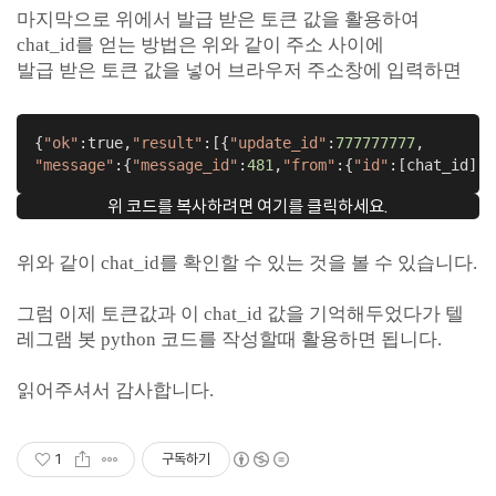
마지막으로 위에서 발급 받은 토큰 값을 활용하여
chat_id를 얻는 방법은 위와 같이 주소 사이에
발급 받은 토큰 값을 넣어 브라우저 주소창에 입력하면
{
"ok"
:true,
"result"
:[{
"update_id"
:
777777777
"message"
:{
"message_id"
:
481
,
"from"
:{
"id"
:[chat_id],
"
위 코드를 복사하려면 여기를 클릭하세요.
위와 같이 chat_id를 확인할 수 있는 것을 볼 수 있습니다.
그럼 이제 토큰값과 이 chat_id 값을 기억해두었다가 텔
레그램 봇 python 코드를 작성할때 활용하면 됩니다.
읽어주셔서 감사합니다.
1
구독하기