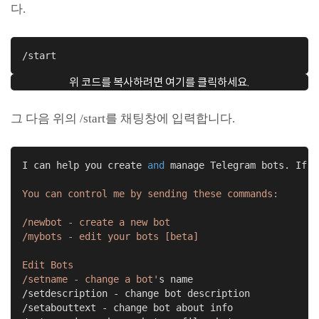
다.
/start
위 코드를 복사하려면 여기를 클릭하세요.
그 다음 위의 /start를 채팅창에 입력합니다.
I can help you create 
and
 manage Telegram bots. If y
You can control me by sending these commands:

/newbot - create a new bot

/mybots - edit your bots [beta]

Edit Bots

/setname - change a bot'
s name

/setdescription - change bot description

/setabouttext - change bot about info
