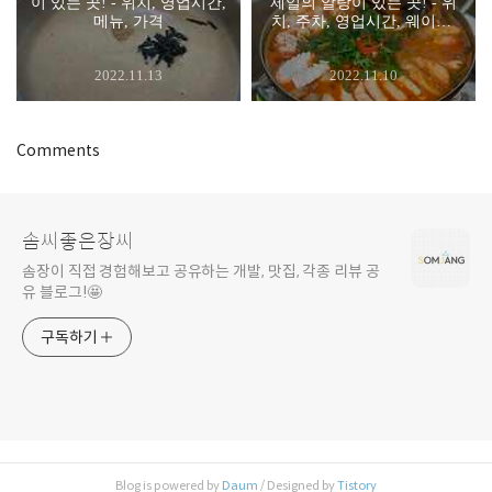
이 있는 곳! - 위치, 영업시간,
제일의 알탕이 있는 곳! - 위
메뉴, 가격
치, 주차, 영업시간, 웨이팅,
메뉴, 가격
2022.11.13
2022.11.10
Comments
솜씨좋은장씨
솜장이 직접 경험해보고 공유하는 개발, 맛집, 각종 리뷰 공
유 블로그!🤩
구독하기
Blog is powered by
Daum
/ Designed by
Tistory