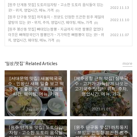
[원주 단계동 맛집] 도토리임자탕 - 고소한 도토리 음식들이 있는
2022.11.13
곳! - 위치, 영업시간, 메뉴, 가격
(0)
[원주 단구동 맛집] 까치둥지 - 쯔양도 인정한 뜨끈한 원주 제일의
2022.11.10
알탕이 있는 곳! - 위치, 주차, 영업시간, 웨이팅, 메뉴, 가격
(0)
[원주 봉산동 맛집] 뼈대있는짬뽕 - 지금까지 이런 짬뽕은 없었다
이것은 뼈해장국인가 짬뽕인가 - 기가막힌 뼈짬뽕이 있는 곳! - 위
2022.11.07
치, 영업시간, 웨이팅, 메뉴, 가격
(0)
'일상/맛집' Related Articles
more
[서대문역 맛집] 새봄떡국국
[제주공항 근처 맛집] 삼무국
수 - 인왕산 새해 일출 보고 떡
수 - 고기가 가득담겨 나오는
국 먹기 좋은 곳! - 위치, 영업
고기국수 맛집! - 위치, 주차,
시간, 웨이팅, 메뉴, 가격
영업시간, 메뉴, 가격
2023.01.01
2023.01.01
[원주 단계동 맛집] 도토리임
[원주 단구동 맛집] 까치둥지
자탕 - 고소한 도토리 음식들
- 쯔양도 인정한 뜨끈한 원주