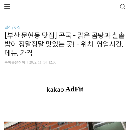
일상/맛집
[부산 문현동 맛집] 곤국 - 맑은 곰탕과 찰솥
밥이 정말정말 맛있는 곳! - 위치, 영업시간,
메뉴, 가격
솜씨좋은장씨
2022. 11. 14. 12:06