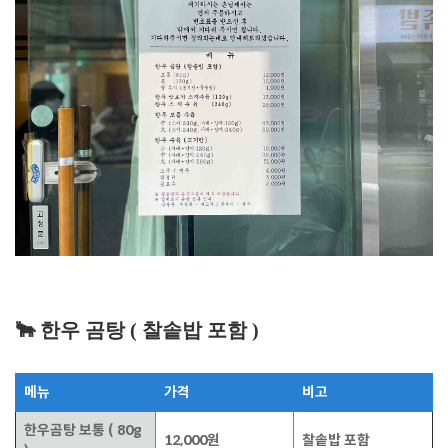
🐂 한우 곰탕 ( 찰솥밥 포함 )
메뉴
가격
비고
한우곰탕 보통 ( 80g
12,000원
찰솥밥 포함