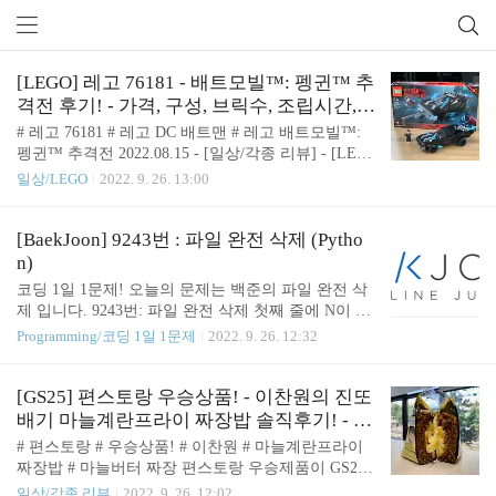
[LEGO] 레고 76181 - 배트모빌™: 펭귄™ 추
격전 후기! - 가격, 구성, 브릭수, 조립시간,
2022/09/26 (3)
조립 완성 모습
# 레고 76181 # 레고 DC 배트맨 # 레고 배트모빌™:
펭귄™ 추격전 2022.08.15 - [일상/각종 리뷰] - [LEG
O] 레고 30455 - Batmobile 폴리백 후기! - 가격, 구성,
일상/LEGO
2022. 9. 26. 13:00
조립 모습 [LEGO] 레고 30455 - Batmobile 폴리백 후
기! - 가격, 구성, 조립 모습 # 레고 30455 # 레고 배트
맨 # 레고 배트모빌 # Batmobile CGV 씨네샵에서 구
[BaekJoon] 9243번 : 파일 완전 삭제 (Pytho
매한 세번째 제품! 종종 CGV로 영화를 보러가서 씨
n)
네샵을 구경하다가 보이는 폴리백이 있으면 구매하
코딩 1일 1문제! 오늘의 문제는 백준의 파일 완전 삭
게 되는 것 같습니다. 202 somjang.tistory.com 지난 달
제 입니다. 9243번: 파일 완전 삭제 첫째 줄에 N이 주
조립했던 배트맨 Batmobile 폴리백 이후 레고스토어
어진다. (1 ≤ N ≤ 20) 둘째 줄에는 파일을 삭제하기
Programming/코딩 1일 1문제
2022. 9. 26. 12:32
를 방문하여 구경을 하던 차에 폴리백으로 조립했던
전에 파일이 있었던 곳의 비트가 주어지고, 셋째 줄
제품에서 사이즈가 더 커지고 ..
에는 삭제한 후에 비트가 주어진다. 비트는 0과 1로
만 이루어져 있고, 두 www.acmicpc.net 👨🏻‍💻 코드 (
[GS25] 편스토랑 우승상품! - 이찬원의 진또
Solution ) def reverse_bit(bit): bit = list(bit) for idx in ra
배기 마늘계란프라이 짜장밥 솔직후기! - 판
nge(len(bit)): bit[idx] = str(abs(int(bit[idx])-1)) return
매처, 가격, 맛! ( feat. 생수 증정 이벤트! )
# 편스토랑 # 우승상품! # 이찬원 # 마늘계란프라이
"".join(bit) def delete_file(N, before_bit, after_bit): ans
짜장밥 # 마늘버터 짜장 편스토랑 우승제품이 GS25
wer = "Deletion failed" f..
에서 출시한 이후로 7번째로 출시된 상품! 퇴근을 하
일상/각종 리뷰
2022. 9. 26. 12:02