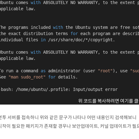
Ubuntu comes 
with
 ABSOLUTELY NO WARRANTY, to the extent p
applicable law.

The programs included 
with
 the Ubuntu system are free sof
the exact distribution terms 
for
 each program are descri
individual files 
in
 /usr/share/doc/*/copyright.

Ubuntu comes 
with
 ABSOLUTELY NO WARRANTY, to the extent p
applicable law.

To run a command 
as
 administrator (user 
"root"
), use 
"su
See 
"man sudo_root"
for
 details.

-bash: /home/ubuntu/.profile: Input/output error
위 코드를 복사하려면 여기를 클
분투 서버를 접속하니 위와 같은 문구가 나타나 어떤 내용인지 검색해보니
시작이 필요한 패키지가 존재할 경우나 보안업데이트, 커널 업데이트가 필요