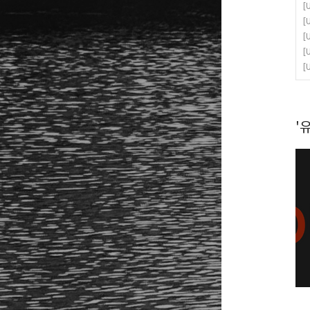
[
[
[
[
[
'유