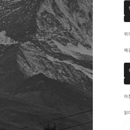
위
해결
아
읽