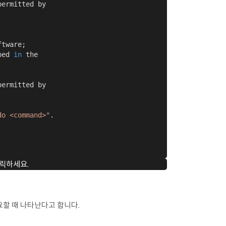
ermitted by

tware;

bed 
in
 the

ermitted by

do <command>"
.

릭하세요.
할 때 나타난다고 합니다.