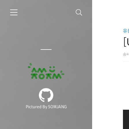
유용
[
솜
Pictured By SOMJANG