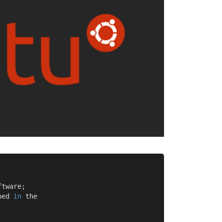
tware;

bed 
in
 the
