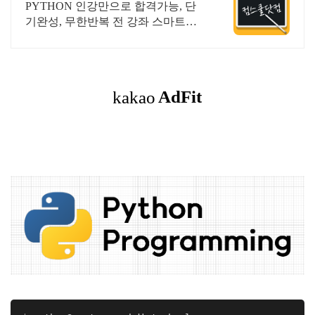
&결제시 기프티콘!
PYTHON 인강만으로 합격가능, 단
기완성, 무한반복 전 강좌 스마트폰
학습가능