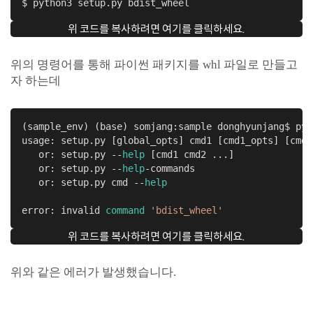
$ python3 setup.py bdist_wheel
위 코드를 복사하려면 여기를 클릭하세요.
위의 명령어를 통해 파이썬 패키지를 whl 파일로 만들고
자 하는데
(sample_env) (base) somjang:sample donghyunjang$ pyt
usage: setup.py [global_opts] cmd1 [cmd1_opts] [cmd2
   or: setup.py --
help
 [cmd1 cmd2 ...]

   or: setup.py --
help
-commands

   or: setup.py cmd --
help
error: invalid 
command
'bdist_wheel'
위 코드를 복사하려면 여기를 클릭하세요.
위와 같은 에러가 발생했습니다.