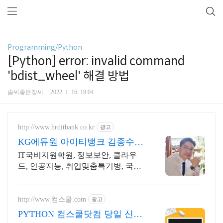
Programming/Python
[Python] error: invalid command
'bdist_wheel' 해결 방법
솜씨좋은장씨
2022. 1. 16. 19:04
http://www.hrditbank.co.kr
광고
KG에듀원 아이티뱅크 김종수
27년경력전문가 IT취업상담
IT국비지원학원, 정보보안, 클라우
드, 인공지능, 취업맞춤특기병, 국비
취업교육.
http://www.컴스쿨.com
광고
PYTHON 컴스쿨닷컴 당일 신청