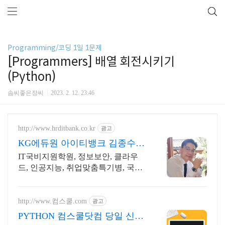
Programming/코딩 1일 1문제
[Programmers] 배열 회전시키기
(Python)
솜씨좋은장씨
2023. 2. 12. 23:46
http://www.hrditbank.co.kr
광고
KG에듀원 아이티뱅크 김종수
27년경력전문가 IT취업상담
IT국비지원학원, 정보보안, 클라우
드, 인공지능, 취업맞춤특기병, 국비
취업교육.
http://www.컴스쿨.com
광고
PYTHON 컴스쿨닷컴 당일 신청