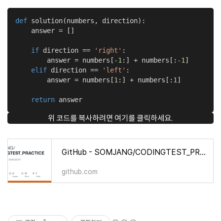
def
solution
(numbers, direction)
:
    answer = []

if
 direction == 
'right'
:

        answer = numbers[
-1
:] + numbers[:
-1
]

elif
 direction == 
'left'
:

        answer = numbers[
1
:] + numbers[:
1
]

return
 answer
위 코드를 복사하려면 여기를 클릭하세요.
GitHub - SOMJANG/CODINGTEST_PRACTICE: 1일 1문제 since 2020.02.07
github.com