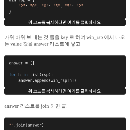
win_rsp = {

"2"
: 
"0"
, 
"0"
: 
"5"
, 
"5"
: 
"2"
}
위 코드를 복사하려면 여기를 클릭하세요.
가위 바위 보 내는 것 들을 key 로 하여 win_rsp 에서 나오
는 value 값을 answer 리스트에 넣고
answer = []

for
 h 
in
 list(rsp):

    answer.append(win_rsp[h])
위 코드를 복사하려면 여기를 클릭하세요.
answer 리스트를 join 하면 끝!
""
.join(answer)