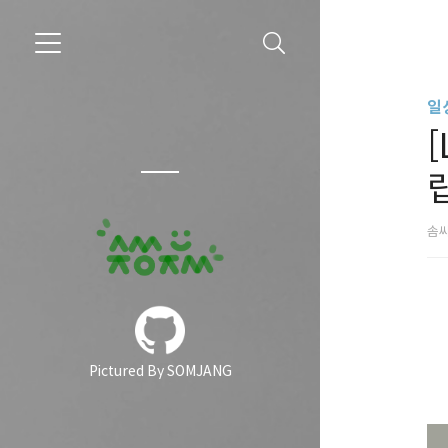
일
[
솜
Pictured By SOMJANG