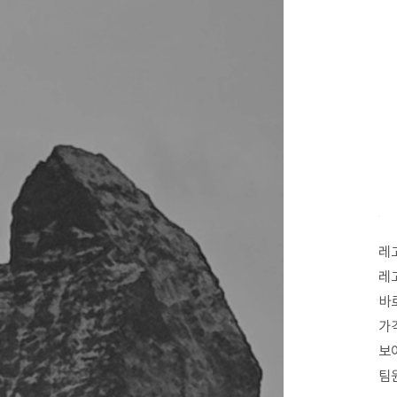
레
레
바
가
보
팀