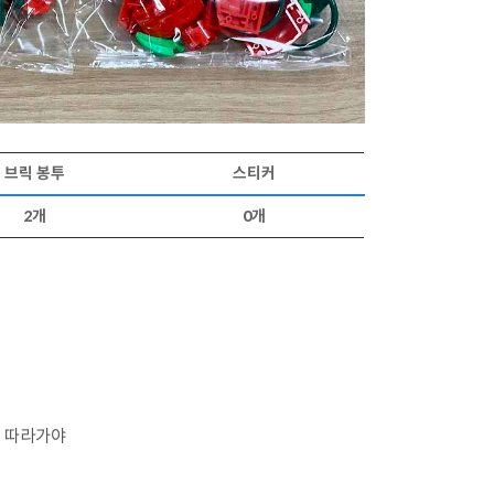
브릭 봉투
스티커
2개
0개
고 따라가야