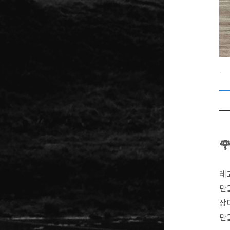

레
만
장
만