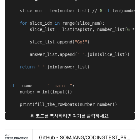
    slice_num = len(number_list) // 
6
if
 len(number_
for
 slice_idx 
in
 range(slice_num):

        slice_list = list(map(str, number_list[
6
 * s
        slice_list.append(
"Go!"
)

        answer_list.append(
" "
.join(slice_list))

return
" "
.join(answer_list)

if
 __name__ == 
"__main__"
:

    number = int(input())

    print(fill_the_rowboats(number=number))
위 코드를 복사하려면 여기를 클릭하세요.
GitHub - SOMJANG/CODINGTEST_PRACTICE: 1일 1문제 since 2020.02.07