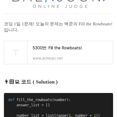
코딩 1일 1문제! 오늘의 문제는 백준의 Fill the Rowboats!
입니다.
5300번: Fill the Rowboats!
www.acmicpc.net
👨🏻‍💻
코드 ( Solution
)
def
fill_the_rowboats
(number)
:
    answer_list = []

    number_list = list(range(
1
, number + 
1
))
