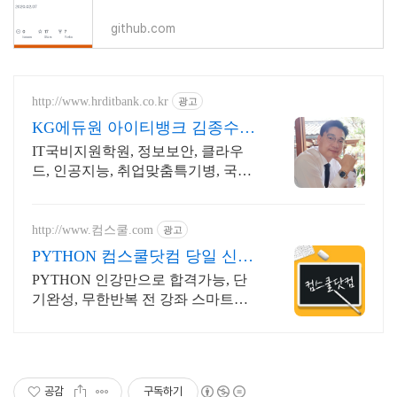
github.com
http://www.hrditbank.co.kr
광고
KG에듀원 아이티뱅크 김종수
27년경력전문가 IT취업상담
IT국비지원학원, 정보보안, 클라우
드, 인공지능, 취업맞춤특기병, 국비
취업교육.
http://www.컴스쿨.com
광고
PYTHON 컴스쿨닷컴 당일 신청
&결제시 기프티콘!
PYTHON 인강만으로 합격가능, 단
기완성, 무한반복 전 강좌 스마트폰
학습가능
공감
구독하기