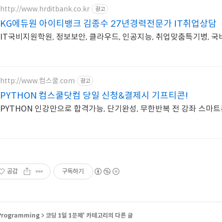
http://www.hrditbank.co.kr
광고
KG에듀원 아이티뱅크 김종수 27년경력전문가 IT취업상담
IT국비지원학원, 정보보안, 클라우드, 인공지능, 취업맞춤특기병, 
http://www.컴스쿨.com
광고
PYTHON 컴스쿨닷컴 당일 신청&결제시 기프티콘!
PYTHON 인강만으로 합격가능, 단기완성, 무한반복 전 강좌 스마
공감
구독하기
Programming
>
코딩 1일 1문제
' 카테고리의 다른 글