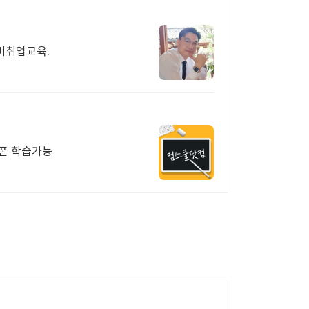
국비취업교육.
트폰 학습가능