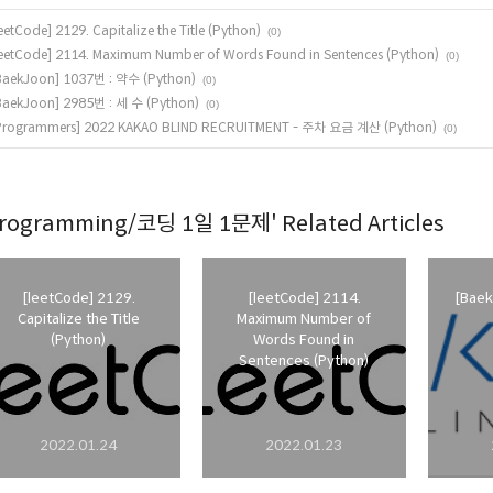
leetCode] 2129. Capitalize the Title (Python)
(0)
leetCode] 2114. Maximum Number of Words Found in Sentences (Python)
(0)
BaekJoon] 1037번 : 약수 (Python)
(0)
BaekJoon] 2985번 : 세 수 (Python)
(0)
Programmers] 2022 KAKAO BLIND RECRUITMENT - 주차 요금 계산 (Python)
(0)
rogramming/코딩 1일 1문제' Related Articles
[leetCode] 2129.
[leetCode] 2114.
[Baek
Capitalize the Title
Maximum Number of
(Python)
Words Found in
Sentences (Python)
2022.01.24
2022.01.23