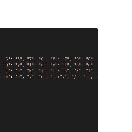
, 
"6"
: 
"5"
, 
"7"
: 
"6"
, 
"8"
: 
"7"
, 
"9"
: 
"8"
, 
"0"
: 
"9"
, 
"-"
:
, 
"u"
: 
"y"
, 
"i"
: 
"u"
, 
"o"
: 
"i"
, 
"p"
: 
"o"
, 
"["
: 
"p"
, 
"]"
:
, 
"j"
: 
"h"
, 
"k"
: 
"j"
, 
"l"
: 
"k"
, 
";"
: 
"l"
, 
"'"
: 
";"
,

, 
"m"
: 
"n"
, 
","
: 
"m"
, 
"."
:
","
, 
"/"
: 
"."
, 
" "
: 
" "