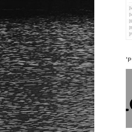
[
[
[
[
[
'P