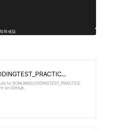
릭하세요.
GitHub - SOMJANG/CODINGTEST_PRACTICE: 1일 1문제 since 2020.02.07
ribute to SOMJANG/CODINGTEST_PRACTICE
nt on GitHub.