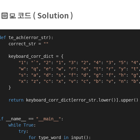
🏻‍💻 코드 ( Solution )
def
te_ach
(error_str)
:
    correct_str = 
""
    keyboard_corr_dict = {

"1"
: 
"`"
, 
"2"
: 
"1"
, 
"3"
: 
"2"
, 
"4"
: 
"3"
, 
"5"
: 
"4"
"w"
: 
"q"
, 
"e"
: 
"w"
, 
"r"
: 
"e"
, 
"t"
: 
"r"
, 
"y"
: 
"t"
"s"
: 
"a"
, 
"d"
: 
"s"
, 
"f"
: 
"d"
, 
"g"
: 
"f"
, 
"h"
: 
"g"
"x"
: 
"z"
, 
"c"
: 
"x"
, 
"v"
: 
"c"
, 
"b"
: 
"v"
, 
"n"
: 
"b"
    }

return
 keyboard_corr_dict[error_str.lower()].upper()

if
 __name__ == 
"__main__"
:

while
True
:

try
:

for
 type_word 
in
 input():
