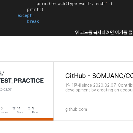
                print(te_ach(type_word), end=
''
)

            print()

except
:

break
위 코드를 복사하려면 여기를 클
1일 1문제 since 2020.02.07. Cont
development by creating an accou
github.com