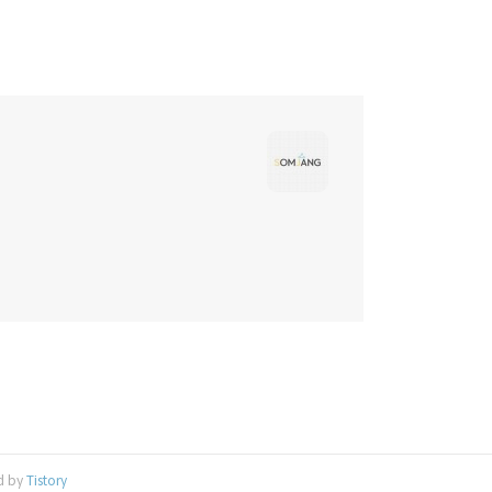
d by
Tistory