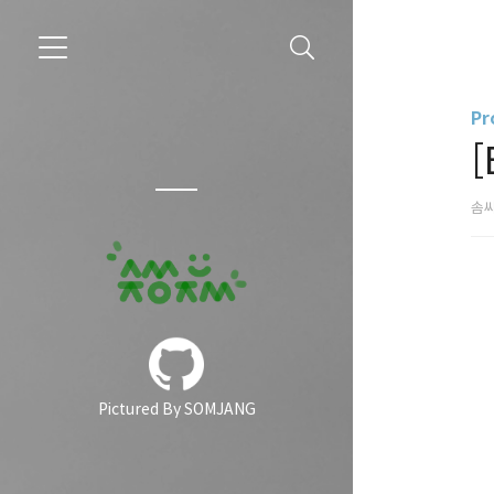
Pr
[
솜
Pictured By SOMJANG