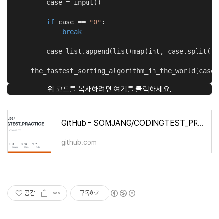
        case = input()

if
 case == 
"0"
:

break
        case_list.append(list(map(int, case.split()))
    the_fastest_sorting_algorithm_in_the_world(case_
위 코드를 복사하려면 여기를 클릭하세요.
GitHub - SOMJANG/CODINGTEST_PRACTICE: 1일 1문제 since 2020.02.07
github.com
공감
구독하기