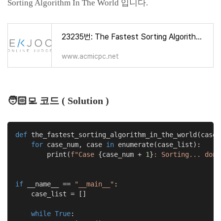
Sorting Algorithm In The World 입니다.
23235번: The Fastest Sorting Algorithm In The World
www.acmicpc.net
🧑🏻‍💻 코드 ( Solution )
def
the_fastest_sorting_algorithm_in_the_world
(case_
for
 case_num, case 
in
 enumerate(case_list):

        print(
f"Case 
{case_num + 
1
}
: Sorting... done
if
 __name__ == 
"__main__"
:

    case_list = []

while
True
:
