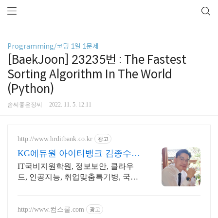
Programming/코딩 1일 1문제
[BaekJoon] 23235번 : The Fastest
Sorting Algorithm In The World
(Python)
솜씨좋은장씨
2022. 11. 5. 12:11
http://www.hrditbank.co.kr
광고
KG에듀원 아이티뱅크 김종수
27년경력전문가 IT취업상담
IT국비지원학원, 정보보안, 클라우
드, 인공지능, 취업맞춤특기병, 국비
취업교육.
http://www.컴스쿨.com
광고