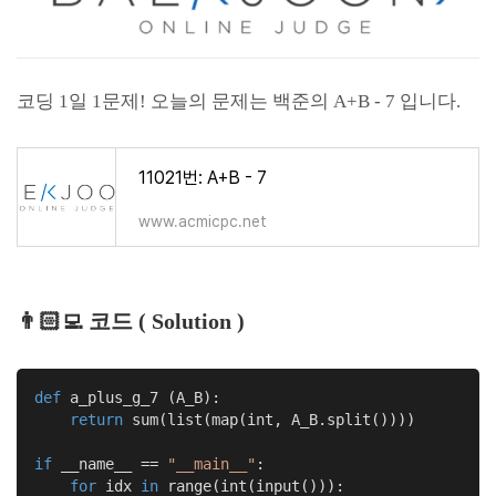
코딩 1일 1문제! 오늘의 문제는 백준의 A+B - 7 입니다.
11021번: A+B - 7
www.acmicpc.net
👨🏻‍💻 코드 ( Solution )
def
a_plus_g_7
(A_B)
:
return
 sum(list(map(int, A_B.split())))

if
 __name__ == 
"__main__"
:

for
 idx 
in
 range(int(input())):
