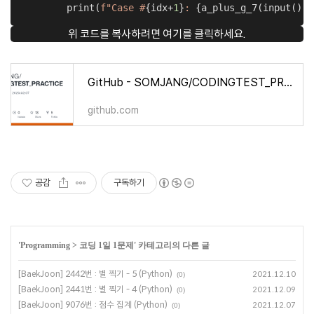
        print(
f"Case #
{idx+
1
}
: 
{a_plus_g_7(input())}
위 코드를 복사하려면 여기를 클릭하세요.
GitHub - SOMJANG/CODINGTEST_PRACTICE: 1일 1문제 since 2020.02.07
github.com
공감
구독하기
'
Programming
>
코딩 1일 1문제
' 카테고리의 다른 글
[BaekJoon] 2442번 : 별 찍기 - 5 (Python)
2021.12.10
(0)
[BaekJoon] 2441번 : 별 찍기 - 4 (Python)
2021.12.09
(0)
[BaekJoon] 9076번 : 점수 집계 (Python)
2021.12.07
(0)