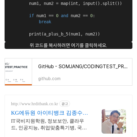
        num1, num2 = map(int, input().split())

if
 num1 == 
0
and
 num2 == 
0
:

break
        print(a_plus_b_5(num1, num2))
위 코드를 복사하려면 여기를 클릭하세요.
GitHub - SOMJANG/CODINGTEST_PRACTICE: 1일 1문제 since 2020.02.07
github.com
http://www.hrditbank.co.kr
광고
KG에듀원 아이티뱅크 김종수
27년경력전문가 IT취업상담
IT국비지원학원, 정보보안, 클라우
드, 인공지능, 취업맞춤특기병, 국비
취업교육.