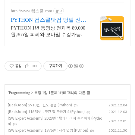
http://www.컴스쿨.com
광고
PYTHON 컴스쿨닷컴 당일 신청
&결제시 기프티콘!
PYTHON 1년 동영상 전과목 89,000
원,365일 피씨와 모바일 수강가능.
공감
구독하기
'
Programming
>
코딩 1일 1문제
' 카테고리의 다른 글
[BaekJoon] 2910번 : 빈도 정렬 (Python)
2021.12.04
(0)
[BaekJoon] 11659번 : 구간 합 구하기 4 (Python)
2021.12.03
(0)
[SW Expert Academy] 2029번 : 몫과 나머지 출력하기 (Pytho
2021.12.01
n)
(0)
[SW Expert Academy] 1976번 : 시각 덧셈 (Python)
2021.11.30
(0)