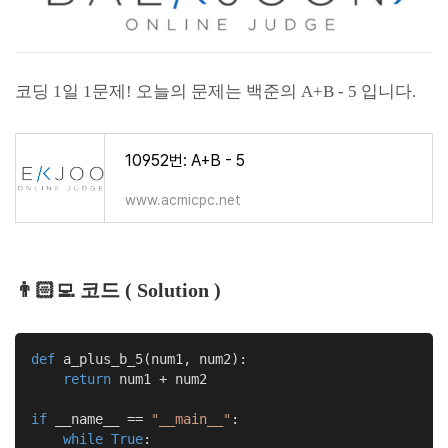
코딩 1일 1문제! 오늘의 문제는 백준의 A+B - 5 입니다.
10952번: A+B - 5
www.acmicpc.net
👨🏻‍💻 코드 ( Solution )
def
a_plus_b_5
(num1, num2)
:
return
 num1 + num2

if
 __name__ == 
"__main__"
:

while
True
:
