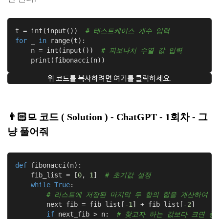
t = int(input())  
# 테스트케이스 개수 입력
for
 _ 
in
 range(t):

    n = int(input())  
# 피보나치 수열 값 입력
    print(fibonacci(n))
위 코드를 복사하려면 여기를 클릭하세요.
👨🏻‍💻
코드
( Solution ) - ChatGPT
- 1회차 - 그
냥 풀어줘
def
fibonacci
(n)
:
    fib_list = [
0
, 
1
]  
# 초기값 설정
while
True
:

# 리스트에 저장된 마지막 두 항의 합을 계산하여 
        next_fib = fib_list[
-1
] + fib_list[
-2
]

if
 next_fib > n:  
# 찾고자 하는 값보다 크면 종