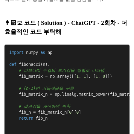
👨🏻‍💻
코드
( Solution ) - ChatGPT
- 2회차 - 더
효율적인 코드 부탁해
import
 numpy 
as
 np

def
fibonacci
(n)
:
# 피보나치 수열의 초기값을 행렬로 나타냄
    fib_matrix = np.array([[
1
, 
1
], [
1
, 
0
]])

# (n-1)번 거듭제곱을 구함
    fib_matrix_n = np.linalg.matrix_power(fib_matrix
# 결과값을 계산하여 반환
    fib_n = fib_matrix_n[
0
][
0
]

return
 fib_n
