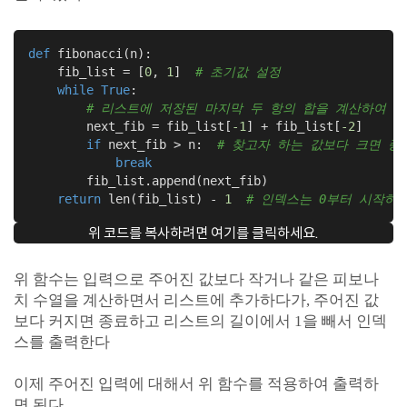
def
fibonacci
(n)
:
    fib_list = [
0
, 
1
]  
# 초기값 설정
while
True
:

# 리스트에 저장된 마지막 두 항의 합을 계산하여 
        next_fib = fib_list[
-1
] + fib_list[
-2
]

if
 next_fib > n:  
# 찾고자 하는 값보다 크면 종
break
        fib_list.append(next_fib)

return
 len(fib_list) - 
1
# 인덱스는 0부터 시작하
위 코드를 복사하려면 여기를 클릭하세요.
위 함수는 입력으로 주어진 값보다 작거나 같은 피보나
치 수열을 계산하면서 리스트에 추가하다가, 주어진 값
보다 커지면 종료하고 리스트의 길이에서 1을 빼서 인덱
스를 출력한다
이제 주어진 입력에 대해서 위 함수를 적용하여 출력하
면 된다.