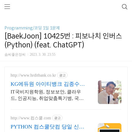
Programming/코딩 1일 1문제
[BaekJoon] 10425번 : 피보나치 인버스
(Python) (feat. ChatGPT)
솜씨좋은장씨
2023. 3. 30. 23:55
http://www.hrditbank.co.kr
광고
KG에듀원 아이티뱅크 김종수
27년경력전문가 IT취업상담
IT국비지원학원, 정보보안, 클라우
드, 인공지능, 취업맞춤특기병, 국비
취업교육.
http://www.컴스쿨.com
광고
PYTHON 컴스쿨닷컴 당일 신청