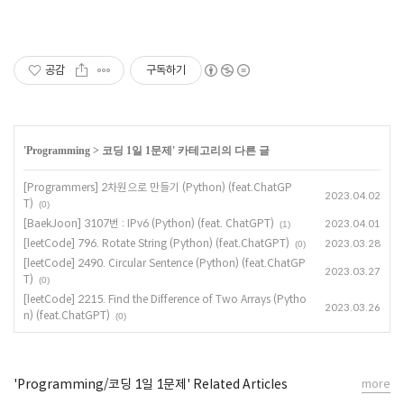
공감
구독하기
'
Programming
>
코딩 1일 1문제
' 카테고리의 다른 글
[Programmers] 2차원으로 만들기 (Python) (feat.ChatGP
2023.04.02
T)
(0)
[BaekJoon] 3107번 : IPv6 (Python) (feat. ChatGPT)
2023.04.01
(1)
[leetCode] 796. Rotate String (Python) (feat.ChatGPT)
2023.03.28
(0)
[leetCode] 2490. Circular Sentence (Python) (feat.ChatGP
2023.03.27
T)
(0)
[leetCode] 2215. Find the Difference of Two Arrays (Pytho
2023.03.26
n) (feat.ChatGPT)
(0)
'Programming/코딩 1일 1문제' Related Articles
more