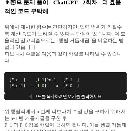
👨🏻‍💻
문제 풀이
- ChatGPT
- 2회차 - 더 효율
적인 코드 부탁해
위에서 제시한 함수는 간단하지만, 입력 범위가 커질수
록 계산 속도가 느려질 수 있다는 단점이 있습니다. 더 효
율적인 알고리즘으로는 "행렬 거듭제곱"을 이용하는 방
법이 있습니다.
피보나치 수열을 다음과 같이 행렬로 나타낼 수 있습니
다.
[F_n  ]    [
1
1
]^n
-1
   [F_1  ]

[F_n
-1
]  = [
1
0
]    x  [F_0  ]
위 코드를 복사하려면 여기를 클릭하세요.
위 행렬식에서 n 번째 피보나치 수열 값을 구하기 위해서
는 n-1 번 거듭제곱을 구한 후
F_1 과 F_0 값을 행렬에 곱하면 됩니다. 이를 행렬 거듭제