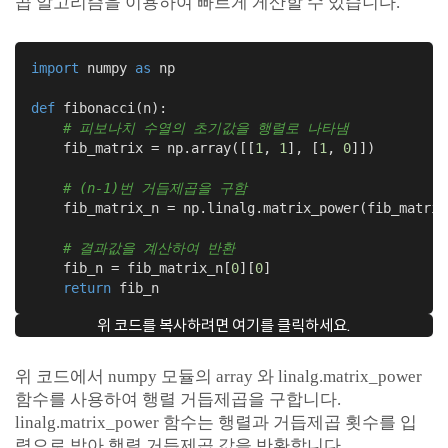
곱 알고리즘을 이용하여 빠르게 게산할 수 있습니다.
import
 numpy 
as
 np

def
fibonacci
(n)
:
# 피보나치 수열의 초기값을 행렬로 나타냄
    fib_matrix = np.array([[
1
, 
1
], [
1
, 
0
]])

# (n-1)번 거듭제곱을 구함
    fib_matrix_n = np.linalg.matrix_power(fib_matrix
# 결과값을 계산하여 반환
    fib_n = fib_matrix_n[
0
][
0
]

return
 fib_n
위 코드를 복사하려면 여기를 클릭하세요.
위 코드에서 numpy 모듈의 array 와 linalg.matrix_power
함수를 사용하여 행렬 거듭제곱을 구합니다.
linalg.matrix_power 함수는 행렬과 거듭제곱 횟수를 입
력으로 받아 행렬 거듭제곱 값을 반환합니다.