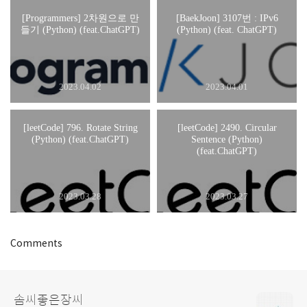
[Programmers] 2차원으로 만
[BaekJoon] 3107번 : IPv6
들기 (Python) (feat.ChatGPT)
(Python) (feat. ChatGPT)
2023.04.02
2023.04.01
[leetCode] 796. Rotate String
[leetCode] 2490. Circular
(Python) (feat.ChatGPT)
Sentence (Python)
(feat.ChatGPT)
2023.03.28
2023.03.27
Comments
솜씨좋은장씨