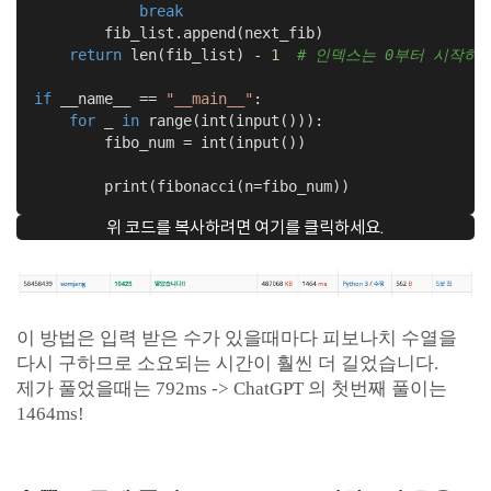
break
        fib_list.append(next_fib)

return
 len(fib_list) - 
1
# 인덱스는 0부터 시작하
if
 __name__ == 
"__main__"
:    

for
 _ 
in
 range(int(input())):

        fibo_num = int(input())

        print(fibonacci(n=fibo_num))
위 코드를 복사하려면 여기를 클릭하세요.
이 방법은 입력 받은 수가 있을때마다 피보나치 수열을
다시 구하므로 소요되는 시간이 훨씬 더 길었습니다.
제가 풀었을때는 792ms -> ChatGPT 의 첫번째 풀이는
1464ms!