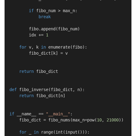
if
 fibo_num > max_n:

break
        fibo.append(fibo_num)

        idx += 
1
for
 v, k 
in
 enumerate(fibo):

        fibo_dict[k] = v

return
 fibo_dict

def
fibo_inverse
(fibo_dict, n)
:
return
 fibo_dict[n]

if
 __name__ == 
"__main__"
:

    fibo_dict = fibo_nums(max_n=pow(
10
, 
21000
))

for
 _ 
in
 range(int(input())):
